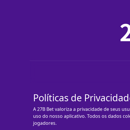
Políticas de Privacida
A 27B Bet valoriza a privacidade de seus u
uso do nosso aplicativo. Todos os dados col
jogadores.