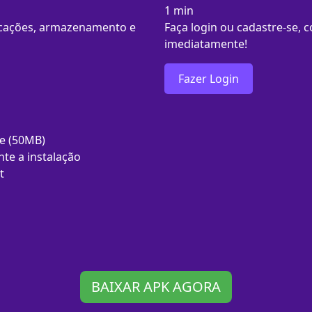
1 min
ficações, armazenamento e
Faça login ou cadastre-se, c
imediatamente!
Fazer Login
te (50MB)
te a instalação
t
BAIXAR APK AGORA