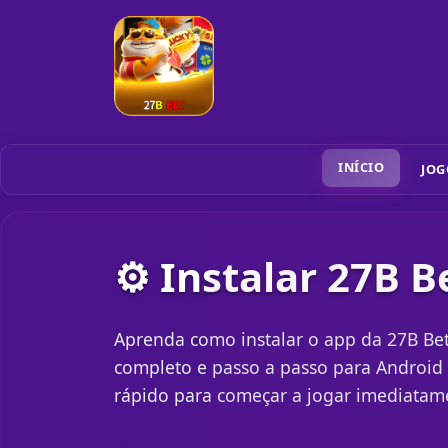
INÍCIO
JOG
⚙️ Instalar 27B B
Aprenda como instalar o app da 27B Bet
completo e passo a passo para Android 
rápido para começar a jogar imediatam