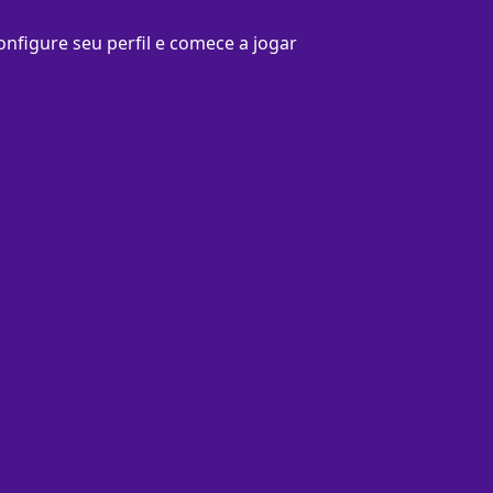
onfigure seu perfil e comece a jogar