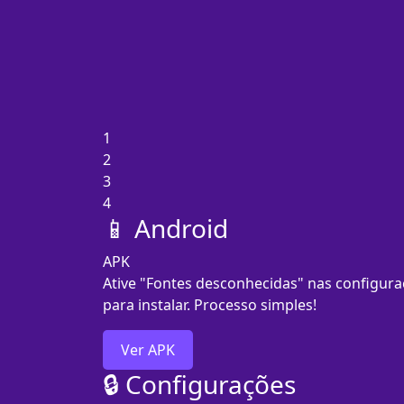
1
2
3
4
📱 Android
APK
Ative "Fontes desconhecidas" nas configura
para instalar. Processo simples!
Ver APK
🔒 Configurações