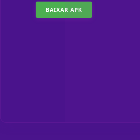
BAIXAR APK