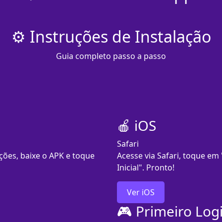
⚙️ Instruções de Instalação
Guia completo passo a passo
🍎 iOS
Safari
ções, baixe o APK e toque
Acesse via Safari, toque em 
Inicial". Pronto!
Ver iOS
🎮 Primeiro Log