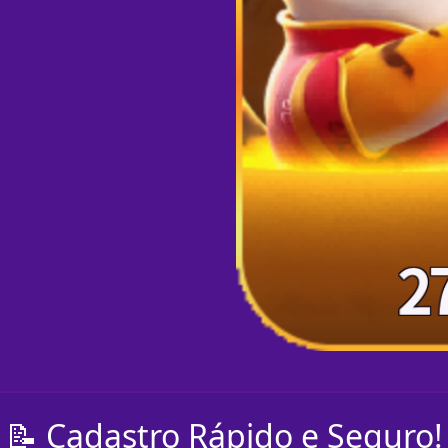
📝 Cadastro Rápido e Seguro!