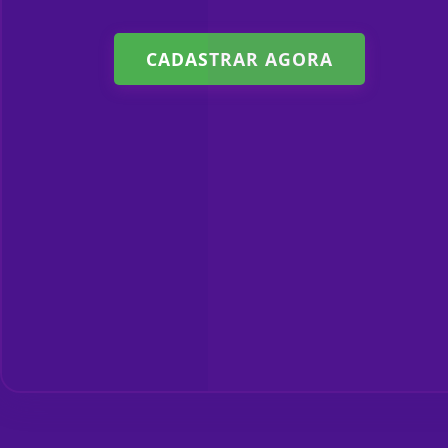
CADASTRAR AGORA