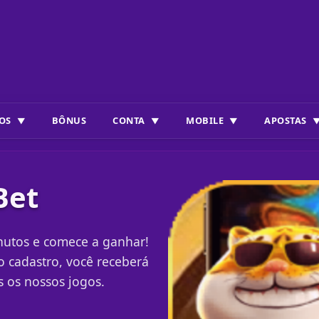
OS
BÔNUS
CONTA
MOBILE
APOSTAS
Bet
nutos e comece a ganhar!
o cadastro, você receberá
s os nossos jogos.