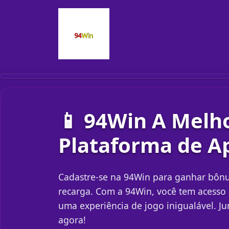
📱 94Win A Melh
Plataforma de A
Cadastre-se na 94Win para ganhar bônu
recarga. Com a 94Win, você tem acesso 
uma experiência de jogo inigualável. J
agora!