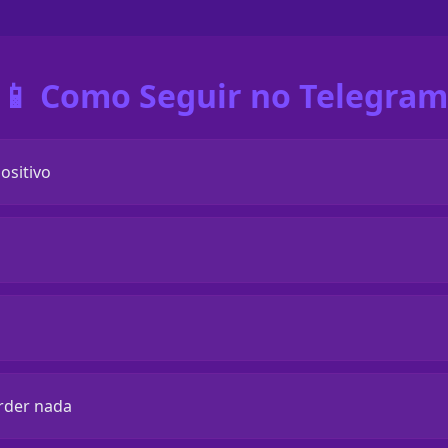
📱 Como Seguir no Telegram
ositivo
erder nada