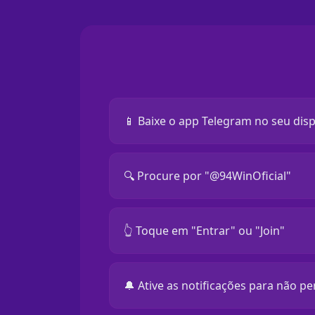
📱 Baixe o app Telegram no seu disp
🔍 Procure por "@94WinOficial"
👆 Toque em "Entrar" ou "Join"
🔔 Ative as notificações para não p