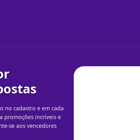
or
postas
s no cadastro e em cada
a promoções incríveis e
unte-se aos vencedores