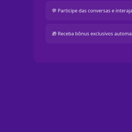
💬 Participe das conversas e interaj
🎁 Receba bônus exclusivos autom