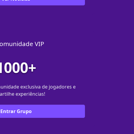
Comunidade VIP
1000+
unidade exclusiva de jogadores e
rtilhe experiências!
Entrar Grupo