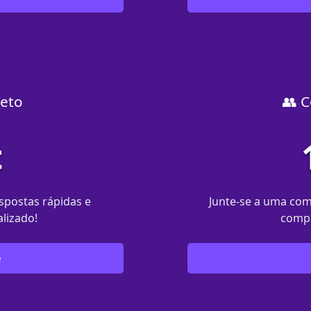
reto
👥 
t
espostas rápidas e
Junte-se a uma com
lizado!
compa
e