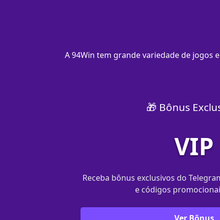
A 94Win tem grande variedade de jogos e 
🎁 Bônus Exclu
VIP
Receba bônus exclusivos do Telegra
e códigos promocionai
Ver Bônus