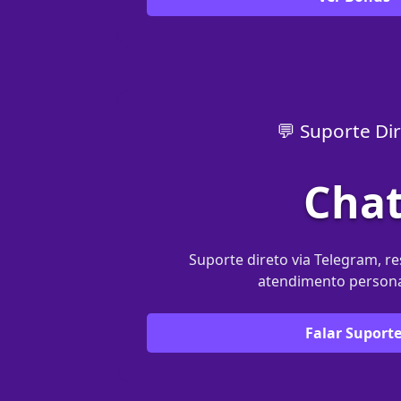
💬 Suporte Di
Cha
Suporte direto via Telegram, r
atendimento persona
Falar Suport