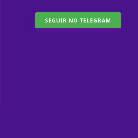
SEGUIR NO TELEGRAM