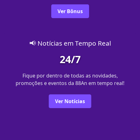
Ver Bônus
📢 Notícias em Tempo Real
24/7
Fique por dentro de todas as novidades,
promoções e eventos da 88An em tempo real!
Ver Notícias