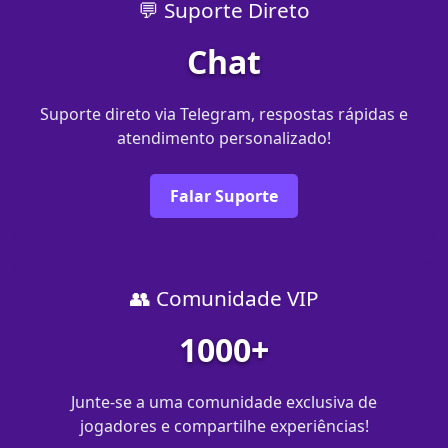
💬 Suporte Direto
Chat
Suporte direto via Telegram, respostas rápidas e
atendimento personalizado!
Falar Suporte
👥 Comunidade VIP
1000+
Junte-se a uma comunidade exclusiva de
jogadores e compartilhe experiências!