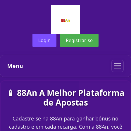
Login
Registrar-se
Menu
📱 88An A Melhor Plataforma
de Apostas
Cadastre-se na 88An para ganhar bônus no
cadastro e em cada recarga. Com a 88An, você