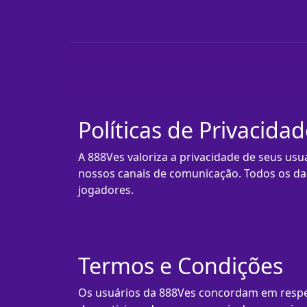
Políticas de Privacida
A 888Ves valoriza a privacidade de seus us
nossos canais de comunicação. Todos os dad
jogadores.
Termos e Condições
Os usuários da 888Ves concordam em respeit