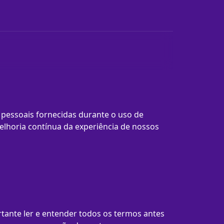
 pessoais fornecidas durante o uso de
elhoria contínua da experiência de nossos
tante ler e entender todos os termos antes