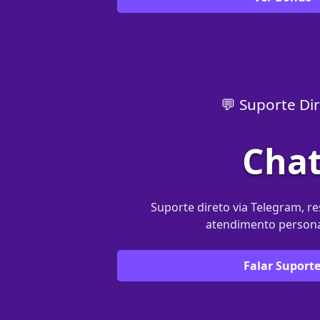
💬 Suporte Di
Cha
Suporte direto via Telegram, r
atendimento persona
Falar Suport