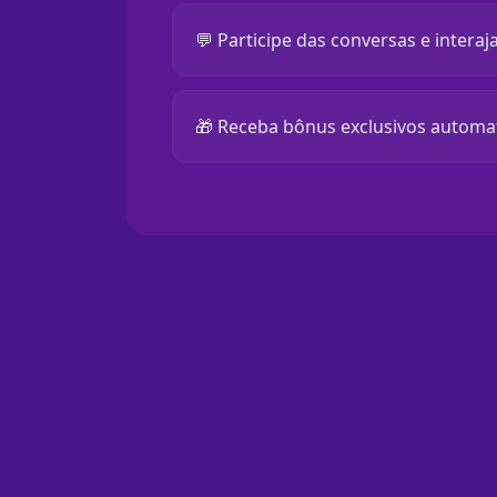
💬 Participe das conversas e interaj
🎁 Receba bônus exclusivos autom