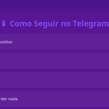
📱 Como Seguir no Telegram
ositivo
erder nada