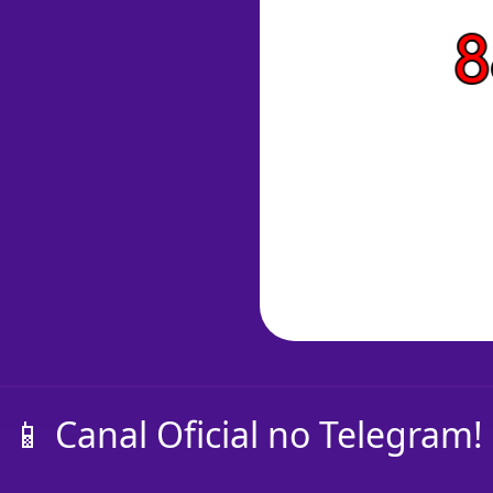
📱 Canal Oficial no Telegram!