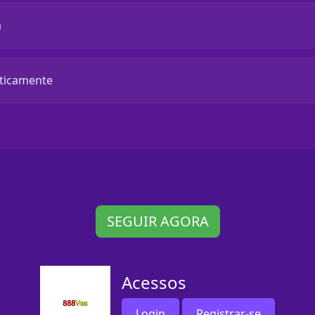
a
aticamente
SEGUIR AGORA
Acessos
Login
Registrar-se