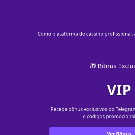
Como plataforma de cassino profissional, a 
🎁 Bônus Exclu
VIP
Receba bônus exclusivos do Telegra
e códigos promocionai
Ver Bônus