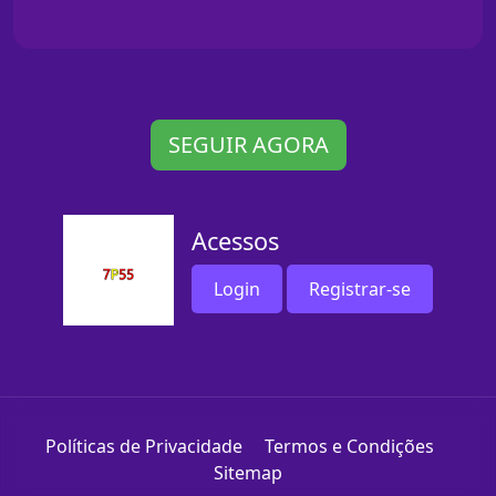
SEGUIR AGORA
Acessos
Login
Registrar-se
Políticas de Privacidade
Termos e Condições
Sitemap