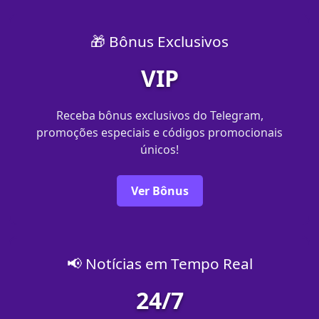
🎁 Bônus Exclusivos
VIP
Receba bônus exclusivos do Telegram,
promoções especiais e códigos promocionais
únicos!
Ver Bônus
📢 Notícias em Tempo Real
24/7