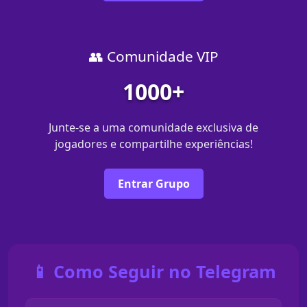
👥 Comunidade VIP
1000+
Junte-se a uma comunidade exclusiva de
jogadores e compartilhe experiências!
Entrar Grupo
📱 Como Seguir no Telegram