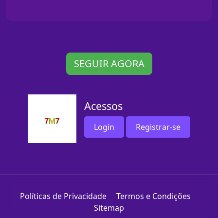
SEGUIR AGORA
Acessos
Login
Registrar-se
Políticas de Privacidade
Termos e Condições
Sitemap