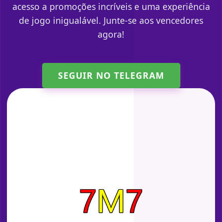
acesso a promoções incríveis e uma experiência
de jogo inigualável. Junte-se aos vencedores
agora!
SEGUIR NO TELEGRAM