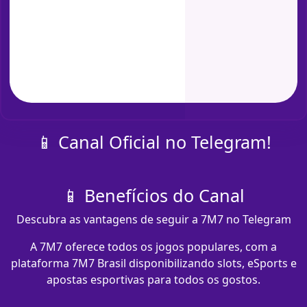
📱 Canal Oficial no Telegram!
📱 Benefícios do Canal
Descubra as vantagens de seguir a 7M7 no Telegram
A 7M7 oferece todos os jogos populares, com a
plataforma 7M7 Brasil disponibilizando slots, eSports e
apostas esportivas para todos os gostos.