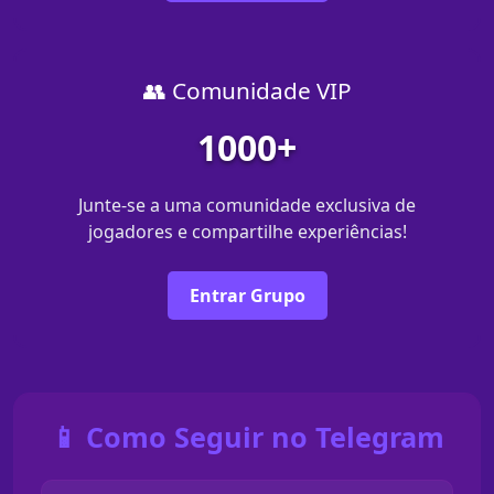
👥 Comunidade VIP
1000+
Junte-se a uma comunidade exclusiva de
jogadores e compartilhe experiências!
Entrar Grupo
📱 Como Seguir no Telegram