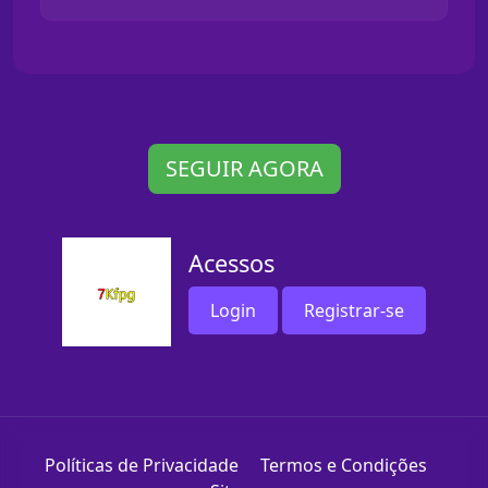
SEGUIR AGORA
Acessos
Login
Registrar-se
Políticas de Privacidade
Termos e Condições