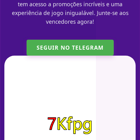
tem acesso a promoções incríveis e uma
experiência de jogo inigualável. Junte-se aos
vencedores agora!
SEGUIR NO TELEGRAM