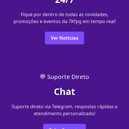
Fique por dentro de todas as novidades,
promoções e eventos da 7Kfpg em tempo real!
Ver Notícias
💬 Suporte Direto
Chat
Suporte direto via Telegram, respostas rápidas e
atendimento personalizado!