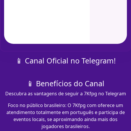
📱 Canal Oficial no Telegram!
📱 Benefícios do Canal
Descubra as vantagens de seguir a 7Kfpg no Telegram
Foco no público brasileiro: O 7Kfpg com​ oferece um
atendimento totalmente em português e participa de
eventos locais, se aproximando ainda mais dos
jogadores brasileiros.