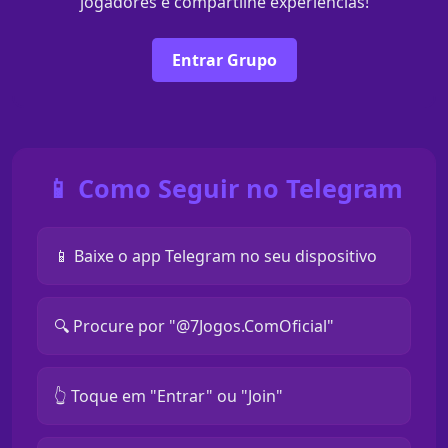
jogadores e compartilhe experiências!
Entrar Grupo
📱 Como Seguir no Telegram
📱 Baixe o app Telegram no seu dispositivo
🔍 Procure por "@7Jogos.ComOficial"
👆 Toque em "Entrar" ou "Join"