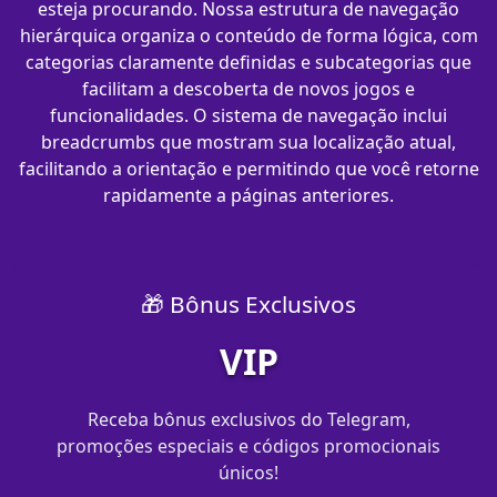
esteja procurando. Nossa estrutura de navegação
hierárquica organiza o conteúdo de forma lógica, com
categorias claramente definidas e subcategorias que
facilitam a descoberta de novos jogos e
funcionalidades. O sistema de navegação inclui
breadcrumbs que mostram sua localização atual,
facilitando a orientação e permitindo que você retorne
rapidamente a páginas anteriores.
🎁 Bônus Exclusivos
VIP
Receba bônus exclusivos do Telegram,
promoções especiais e códigos promocionais
únicos!