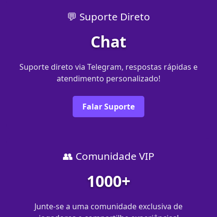
💬 Suporte Direto
Chat
Suporte direto via Telegram, respostas rápidas e
atendimento personalizado!
Falar Suporte
👥 Comunidade VIP
1000+
Junte-se a uma comunidade exclusiva de