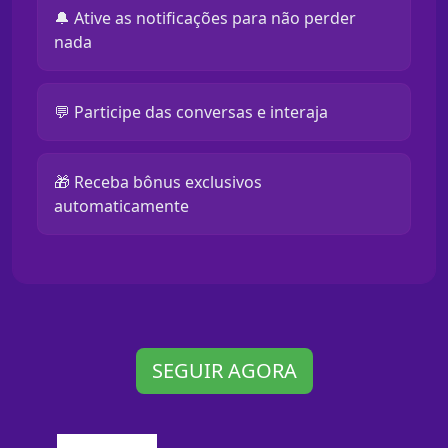
🔔 Ative as notificações para não perder
nada
💬 Participe das conversas e interaja
🎁 Receba bônus exclusivos
automaticamente
SEGUIR AGORA