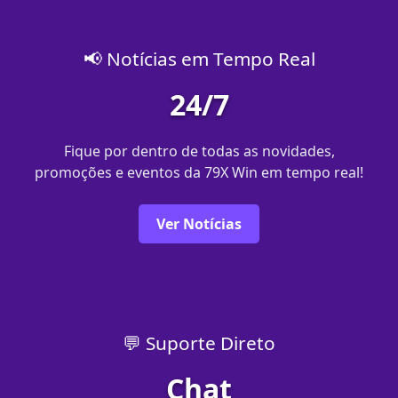
📢 Notícias em Tempo Real
24/7
Fique por dentro de todas as novidades,
promoções e eventos da 79X Win em tempo real!
Ver Notícias
💬 Suporte Direto
Chat