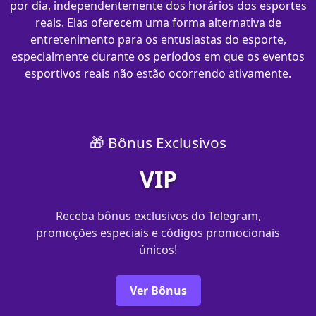
por dia, independentemente dos horários dos esportes
reais. Elas oferecem uma forma alternativa de
entretenimento para os entusiastas do esporte,
especialmente durante os períodos em que os eventos
esportivos reais não estão ocorrendo ativamente.
🎁 Bônus Exclusivos
VIP
Receba bônus exclusivos do Telegram,
promoções especiais e códigos promocionais
únicos!
Ver Bônus