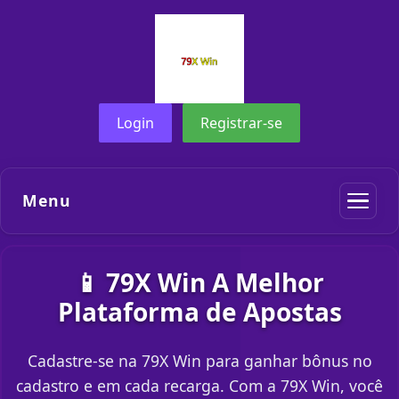
Login
Registrar-se
Menu
📱 79X Win A Melhor
Plataforma de Apostas
Cadastre-se na 79X Win para ganhar bônus no
cadastro e em cada recarga. Com a 79X Win, você