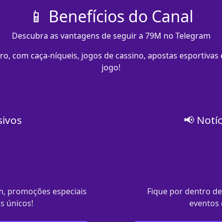
📱 Benefícios do Canal
Descubra as vantagens de seguir a 79M no Telegram
ro, com caça-níqueis, jogos de cassino, apostas esportivas 
jogo!
sivos
📢 Notí
m, promoções especiais
Fique por dentro d
s únicos!
eventos 