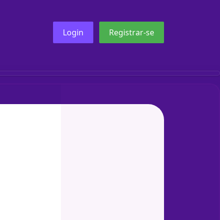
Login
Registrar-se