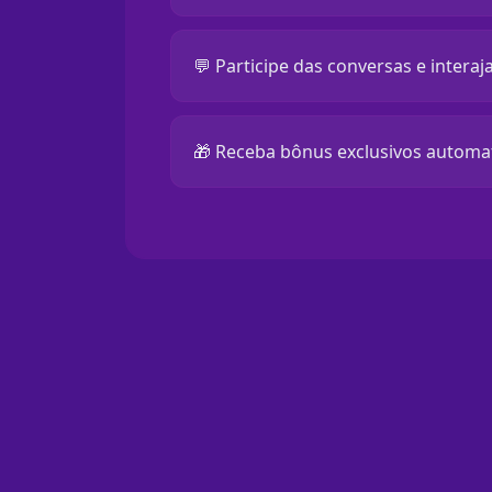
💬 Participe das conversas e interaj
🎁 Receba bônus exclusivos autom