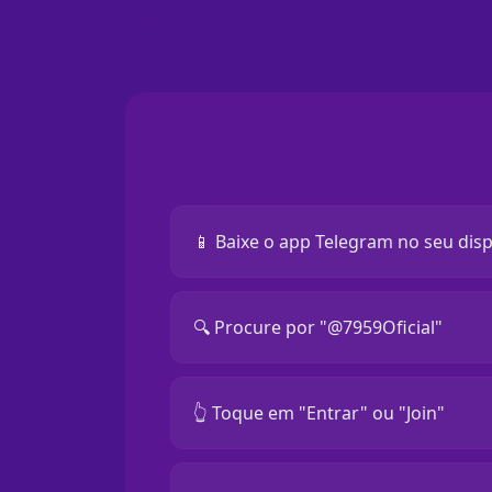
📱 Baixe o app Telegram no seu disp
🔍 Procure por "@7959Oficial"
👆 Toque em "Entrar" ou "Join"