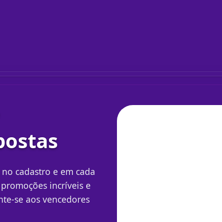
postas
 no cadastro e em cada
 promoções incríveis e
unte-se aos vencedores