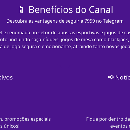
📱 Benefícios do Canal
Descubra as vantagens de seguir a 7959 no Telegram
l e renomada no setor de apostas esportivas e jogos de c
o, incluindo caça-níqueis, jogos de mesa como blackjack, r
ia de jogo segura e emocionante, atraindo tanto novos jog
sivos
📢 Notí
m, promoções especiais
Fique por dentro d
s únicos!
eventos 