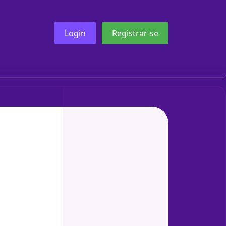
Login
Registrar-se