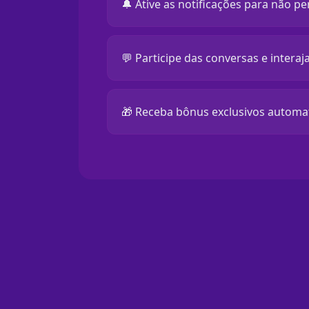
🔔 Ative as notificações para não p
💬 Participe das conversas e interaj
🎁 Receba bônus exclusivos autom