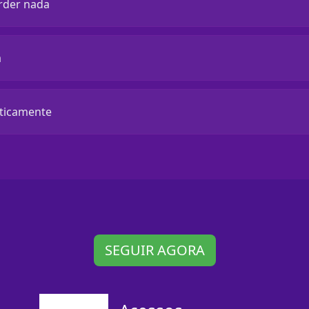
erder nada
a
aticamente
SEGUIR AGORA