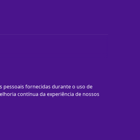
s pessoais fornecidas durante o uso de
elhoria contínua da experiência de nossos