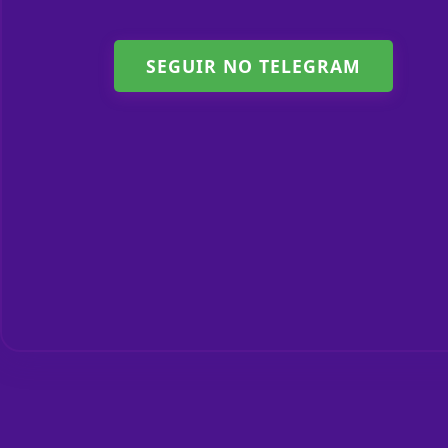
SEGUIR NO TELEGRAM