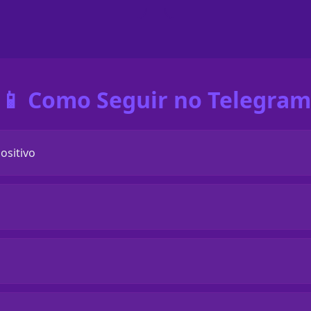
📱 Como Seguir no Telegram
ositivo