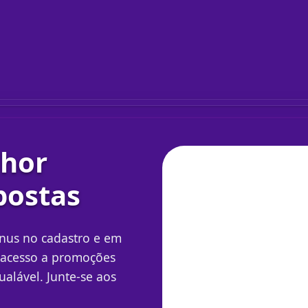
lhor
postas
nus no cadastro e em
 acesso a promoções
ualável. Junte-se aos