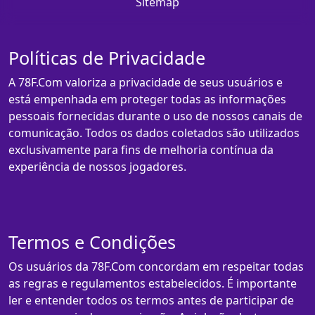
Sitemap
Políticas de Privacidade
A 78F.Com valoriza a privacidade de seus usuários e
está empenhada em proteger todas as informações
pessoais fornecidas durante o uso de nossos canais de
comunicação. Todos os dados coletados são utilizados
exclusivamente para fins de melhoria contínua da
experiência de nossos jogadores.
Termos e Condições
Os usuários da 78F.Com concordam em respeitar todas
as regras e regulamentos estabelecidos. É importante
ler e entender todos os termos antes de participar de