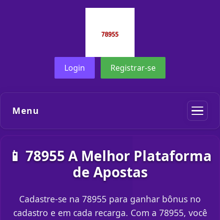
Login
Registrar-se
Menu
📱 78955 A Melhor Plataforma
de Apostas
Cadastre-se na 78955 para ganhar bônus no
cadastro e em cada recarga. Com a 78955, você