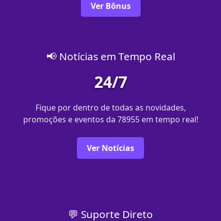
Ver Bônus
📢 Notícias em Tempo Real
24/7
Fique por dentro de todas as novidades,
promoções e eventos da 78955 em tempo real!
Ver Notícias
💬 Suporte Direto