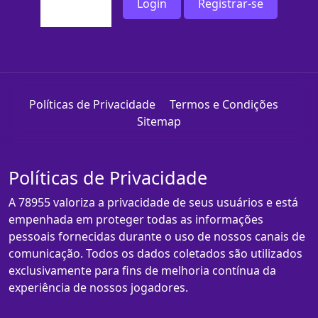
Login
Registrar-se
Políticas de Privacidade
Termos e Condições
Sitemap
Políticas de Privacidade
A 78955 valoriza a privacidade de seus usuários e está
empenhada em proteger todas as informações
pessoais fornecidas durante o uso de nossos canais de
comunicação. Todos os dados coletados são utilizados
exclusivamente para fins de melhoria contínua da
experiência de nossos jogadores.