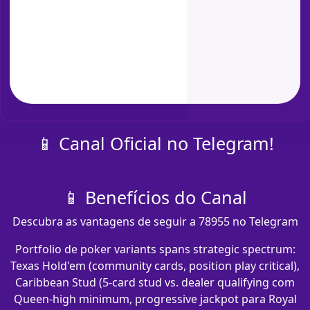
📱 Canal Oficial no Telegram!
📱 Benefícios do Canal
Descubra as vantagens de seguir a 78955 no Telegram
Portfolio de poker variants spans strategic spectrum:
Texas Hold'em (community cards, position play critical),
Caribbean Stud (5-card stud vs. dealer qualifying com
Queen-high minimum, progressive jackpot para Royal