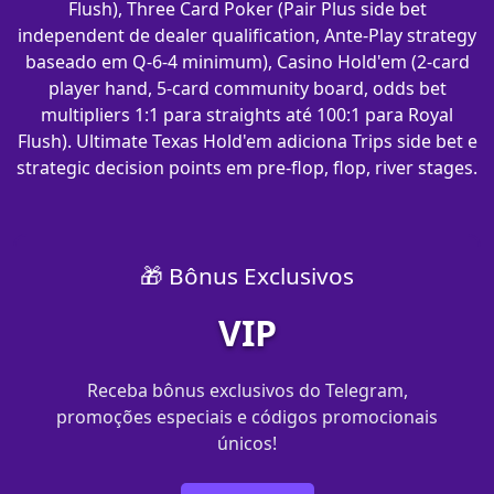
Flush), Three Card Poker (Pair Plus side bet
independent de dealer qualification, Ante-Play strategy
baseado em Q-6-4 minimum), Casino Hold'em (2-card
player hand, 5-card community board, odds bet
multipliers 1:1 para straights até 100:1 para Royal
Flush). Ultimate Texas Hold'em adiciona Trips side bet e
strategic decision points em pre-flop, flop, river stages.
🎁 Bônus Exclusivos
VIP
Receba bônus exclusivos do Telegram,
promoções especiais e códigos promocionais
únicos!