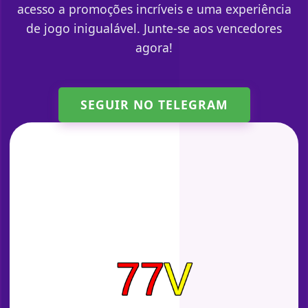
acesso a promoções incríveis e uma experiência
de jogo inigualável. Junte-se aos vencedores
agora!
SEGUIR NO TELEGRAM