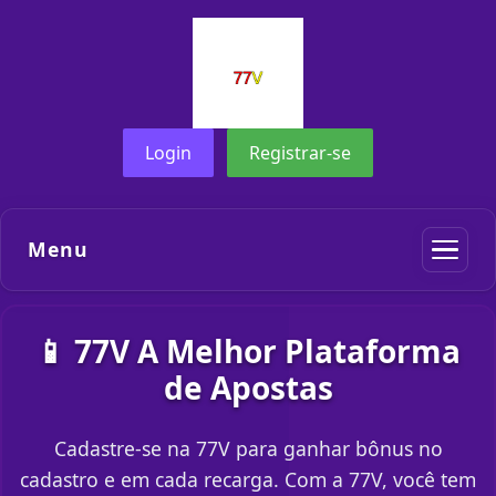
Login
Registrar-se
Menu
📱 77V A Melhor Plataforma
de Apostas
Cadastre-se na 77V para ganhar bônus no
cadastro e em cada recarga. Com a 77V, você tem