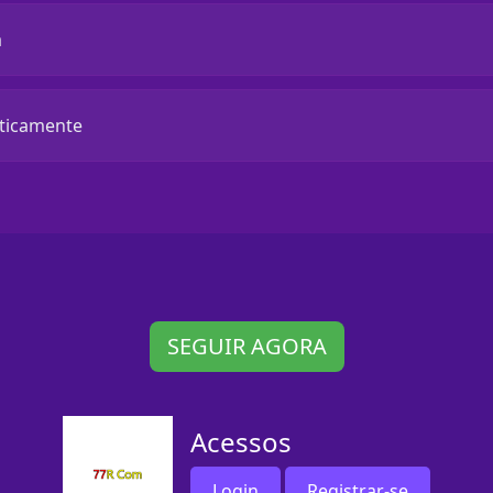
a
aticamente
SEGUIR AGORA
Acessos
Login
Registrar-se