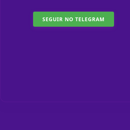
SEGUIR NO TELEGRAM