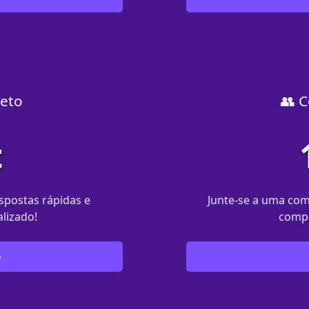
reto
👥 
t
espostas rápidas e
Junte-se a uma com
lizado!
compa
e