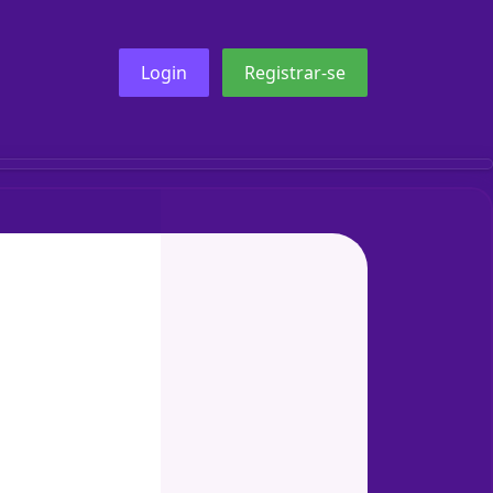
Login
Registrar-se