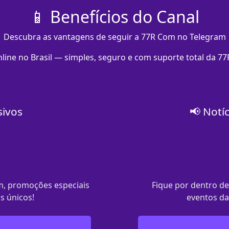
📱 Benefícios do Canal
Descubra as vantagens de seguir a 77R Com no Telegram
ine no Brasil — simples, seguro e com suporte total da 77R 
sivos
📢 Notí
m, promoções especiais
Fique por dentro d
s únicos!
eventos da