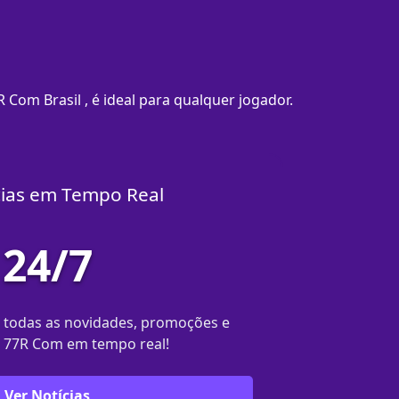
Com Brasil , é ideal para qualquer jogador.
cias em Tempo Real
24/7
e todas as novidades, promoções e
 77R Com em tempo real!
Ver Notícias