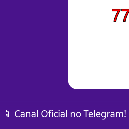
📱 Canal Oficial no Telegram!