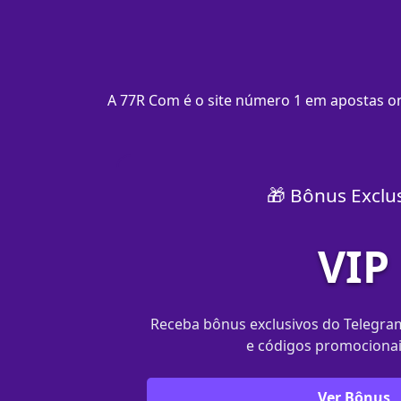
A 77R Com é o site número 1 em apostas onl
🎁 Bônus Exclu
VIP
Receba bônus exclusivos do Telegra
e códigos promocionai
Ver Bônus