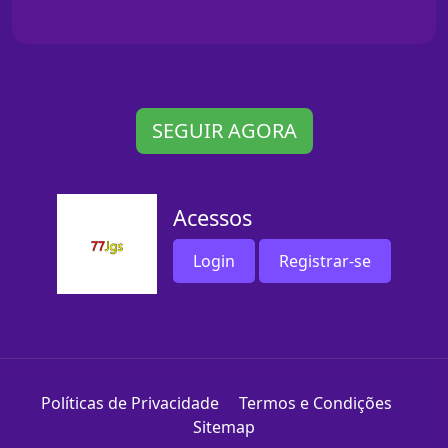
SEGUIR AGORA
Acessos
Login
Registrar-se
Políticas de Privacidade
Termos e Condições
Sitemap