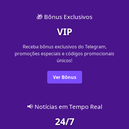
🎁 Bônus Exclusivos
VIP
Receba bônus exclusivos do Telegram,
promoções especiais e códigos promocionais
únicos!
Ver Bônus
📢 Notícias em Tempo Real
24/7