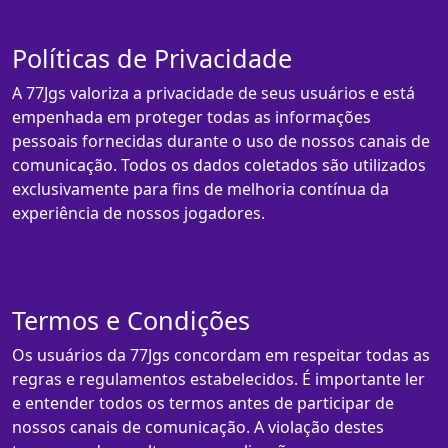
Políticas de Privacidade
A 77Jgs valoriza a privacidade de seus usuários e está
empenhada em proteger todas as informações
pessoais fornecidas durante o uso de nossos canais de
comunicação. Todos os dados coletados são utilizados
exclusivamente para fins de melhoria contínua da
experiência de nossos jogadores.
Termos e Condições
Os usuários da 77Jgs concordam em respeitar todas as
regras e regulamentos estabelecidos. É importante ler
e entender todos os termos antes de participar de
nossos canais de comunicação. A violação destes