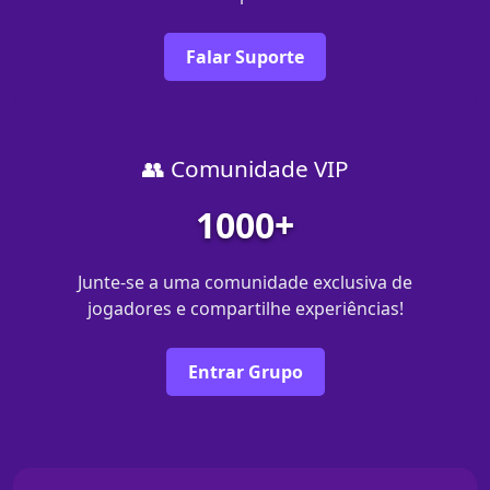
Falar Suporte
👥 Comunidade VIP
1000+
Junte-se a uma comunidade exclusiva de
jogadores e compartilhe experiências!
Entrar Grupo