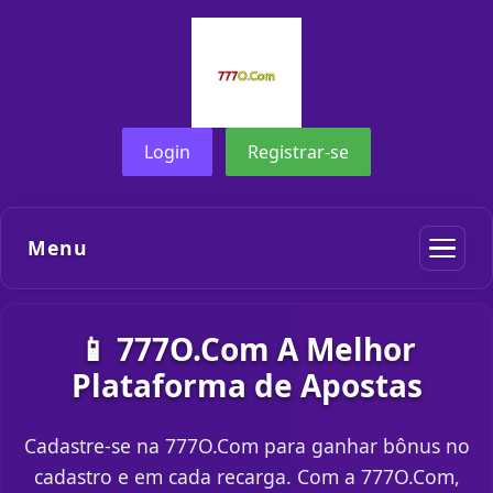
Login
Registrar-se
Menu
📱 777O.Com A Melhor
Plataforma de Apostas
Cadastre-se na 777O.Com para ganhar bônus no
cadastro e em cada recarga. Com a 777O.Com,