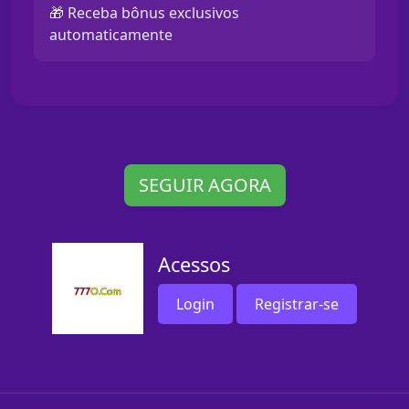
🎁 Receba bônus exclusivos
automaticamente
SEGUIR AGORA
Acessos
Login
Registrar-se