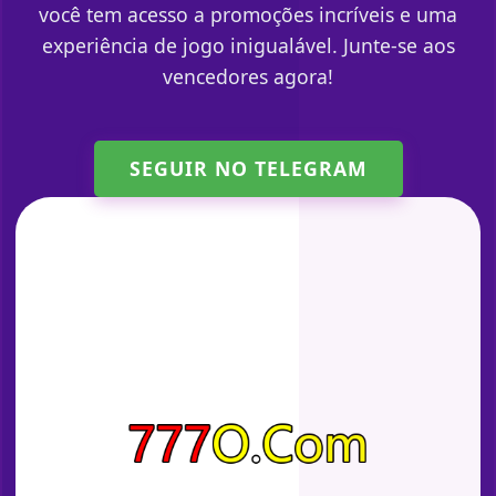
você tem acesso a promoções incríveis e uma
experiência de jogo inigualável. Junte-se aos
vencedores agora!
SEGUIR NO TELEGRAM