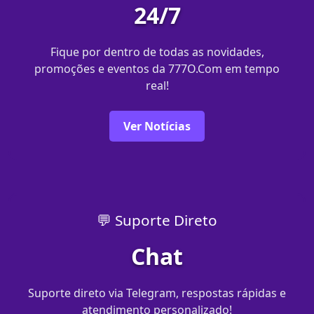
24/7
Fique por dentro de todas as novidades,
promoções e eventos da 777O.Com em tempo
real!
Ver Notícias
💬 Suporte Direto
Chat
Suporte direto via Telegram, respostas rápidas e
atendimento personalizado!