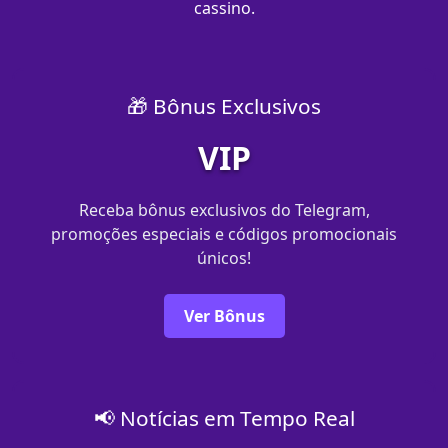
cassino.
🎁 Bônus Exclusivos
VIP
Receba bônus exclusivos do Telegram,
promoções especiais e códigos promocionais
únicos!
Ver Bônus
📢 Notícias em Tempo Real