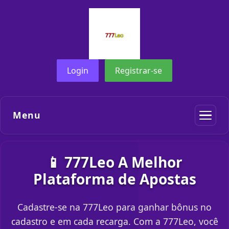
Login
Registrar-se
Menu
📱 777Leo A Melhor
Plataforma de Apostas
Cadastre-se na 777Leo para ganhar bônus no
cadastro e em cada recarga. Com a 777Leo, você