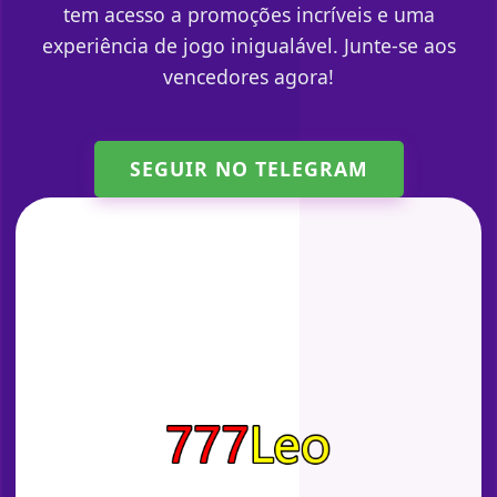
tem acesso a promoções incríveis e uma
experiência de jogo inigualável. Junte-se aos
vencedores agora!
SEGUIR NO TELEGRAM