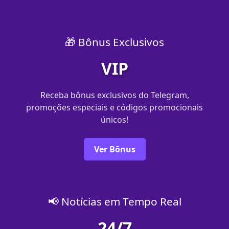
🎁 Bônus Exclusivos
VIP
Receba bônus exclusivos do Telegram,
promoções especiais e códigos promocionais
únicos!
Ver Bônus
📢 Notícias em Tempo Real
24/7