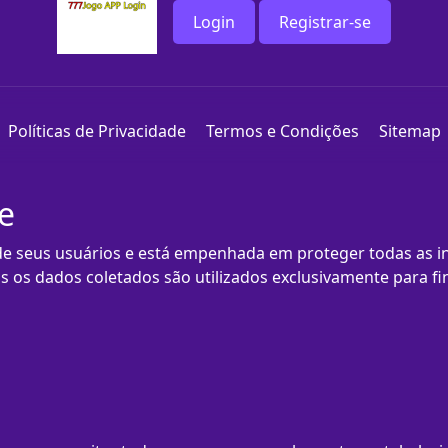
Login
Registrar-se
Políticas de Privacidade
Termos e Condições
Sitemap
de
 de seus usuários e está empenhada em proteger todas as 
 os dados coletados são utilizados exclusivamente para fi