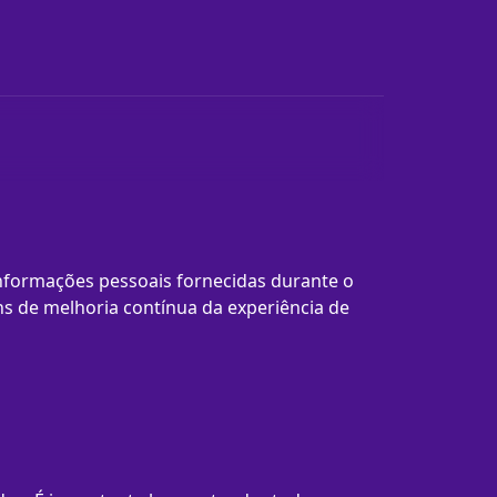
informações pessoais fornecidas durante o
ns de melhoria contínua da experiência de