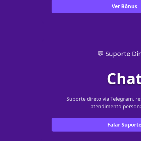
Ver Bônus
💬 Suporte Di
Cha
Suporte direto via Telegram, r
atendimento persona
Falar Suport