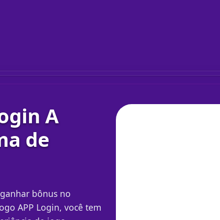
ogin A
ma de
 ganhar bônus no
Jogo APP Login, você tem