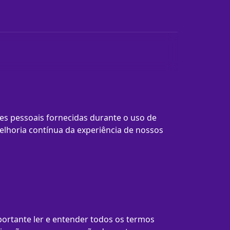
es pessoais fornecidas durante o uso de
elhoria contínua da experiência de nossos
ortante ler e entender todos os termos