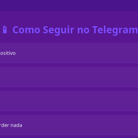
📱 Como Seguir no Telegram
ositivo
erder nada