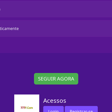
a
aticamente
SEGUIR AGORA
Acessos
Login
Registrar-se