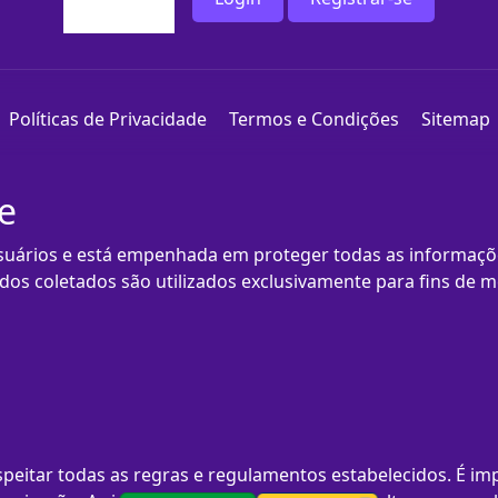
Políticas de Privacidade
Termos e Condições
Sitemap
de
usuários e está empenhada em proteger todas as informaçõ
os coletados são utilizados exclusivamente para fins de m
eitar todas as regras e regulamentos estabelecidos. É imp