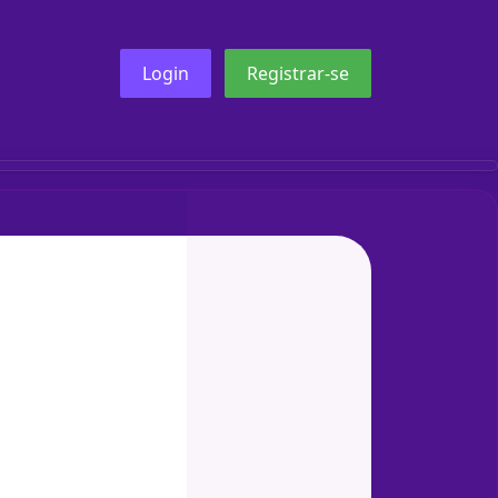
Login
Registrar-se