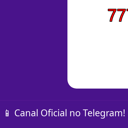
📱 Canal Oficial no Telegram!