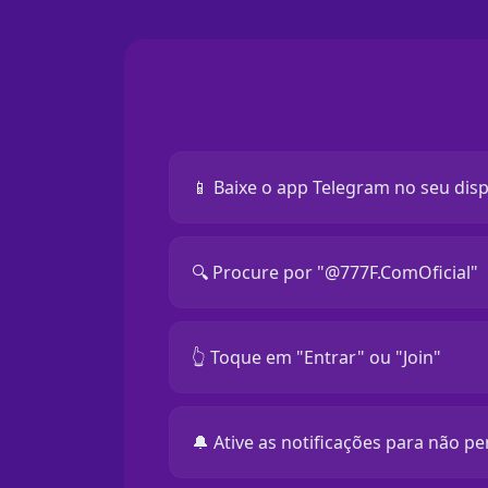
📱 Baixe o app Telegram no seu disp
🔍 Procure por "@777F.ComOficial"
👆 Toque em "Entrar" ou "Join"
🔔 Ative as notificações para não p