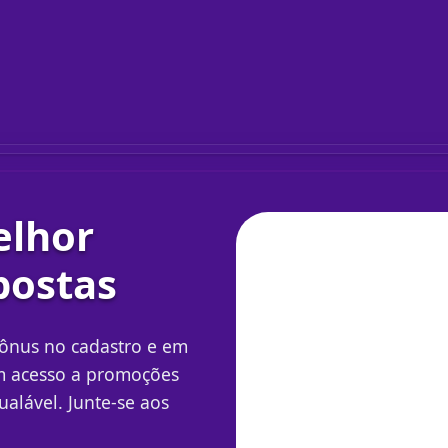
elhor
postas
ônus no cadastro e em
m acesso a promoções
ualável. Junte-se aos