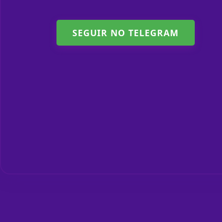
SEGUIR NO TELEGRAM