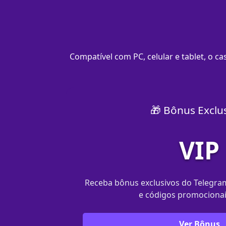
Compatível com PC, celular e tablet, o c
🎁 Bônus Exclu
VIP
Receba bônus exclusivos do Telegra
e códigos promocionai
Ver Bônus