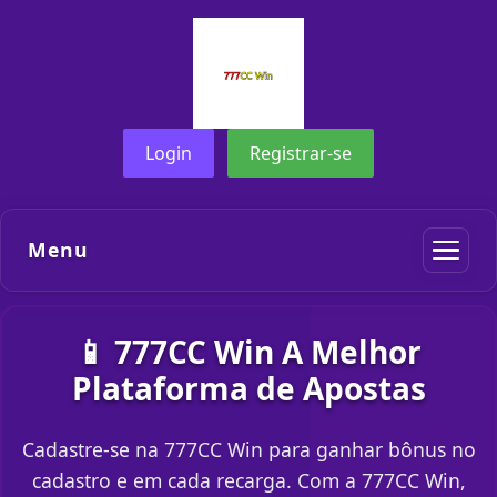
Login
Registrar-se
Menu
📱 777CC Win A Melhor
Plataforma de Apostas
Cadastre-se na 777CC Win para ganhar bônus no
cadastro e em cada recarga. Com a 777CC Win,