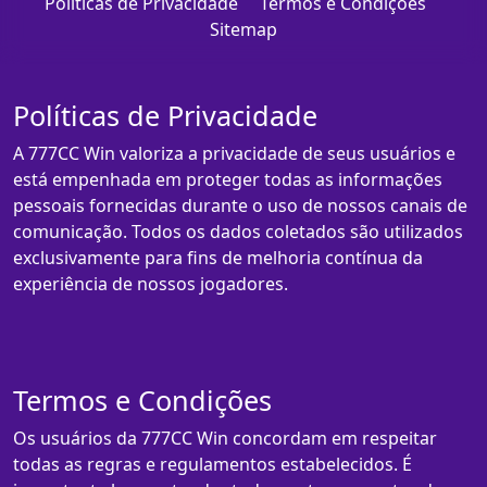
Políticas de Privacidade
Termos e Condições
Sitemap
Políticas de Privacidade
A 777CC Win valoriza a privacidade de seus usuários e
está empenhada em proteger todas as informações
pessoais fornecidas durante o uso de nossos canais de
comunicação. Todos os dados coletados são utilizados
exclusivamente para fins de melhoria contínua da
experiência de nossos jogadores.
Termos e Condições
Os usuários da 777CC Win concordam em respeitar
todas as regras e regulamentos estabelecidos. É