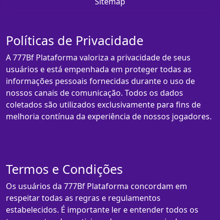
Sitemap
Políticas de Privacidade
A 777Bf Plataforma valoriza a privacidade de seus
usuários e está empenhada em proteger todas as
informações pessoais fornecidas durante o uso de
nossos canais de comunicação. Todos os dados
coletados são utilizados exclusivamente para fins de
melhoria contínua da experiência de nossos jogadores.
Termos e Condições
Os usuários da 777Bf Plataforma concordam em
respeitar todas as regras e regulamentos
estabelecidos. É importante ler e entender todos os