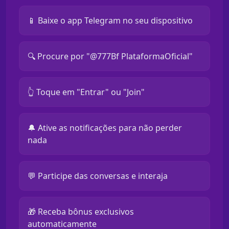
📱 Baixe o app Telegram no seu dispositivo
🔍 Procure por "@777Bf PlataformaOficial"
👆 Toque em "Entrar" ou "Join"
🔔 Ative as notificações para não perder
nada
💬 Participe das conversas e interaja
🎁 Receba bônus exclusivos
automaticamente