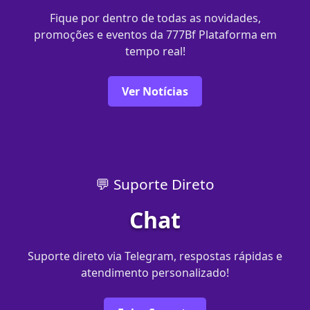
Fique por dentro de todas as novidades,
promoções e eventos da 777Bf Plataforma em
tempo real!
Ver Notícias
💬 Suporte Direto
Chat
Suporte direto via Telegram, respostas rápidas e
atendimento personalizado!