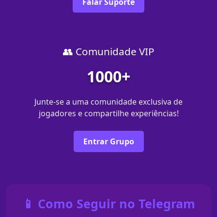
Falar Suporte
👥 Comunidade VIP
1000+
Junte-se a uma comunidade exclusiva de
jogadores e compartilhe experiências!
Entrar Grupo
📱 Como Seguir no Telegram