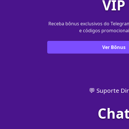
VIP
Receba bônus exclusivos do Telegra
e códigos promocionai
Ver Bônus
💬 Suporte Di
Cha