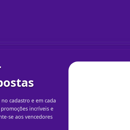
r
postas
 no cadastro e em cada
 promoções incríveis e
unte-se aos vencedores