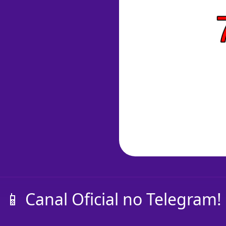
📱 Canal Oficial no Telegram!