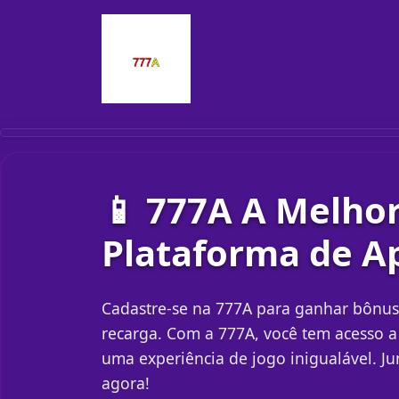
📱 777A A Melho
Plataforma de A
Cadastre-se na 777A para ganhar bônus
recarga. Com a 777A, você tem acesso a
uma experiência de jogo inigualável. J
agora!