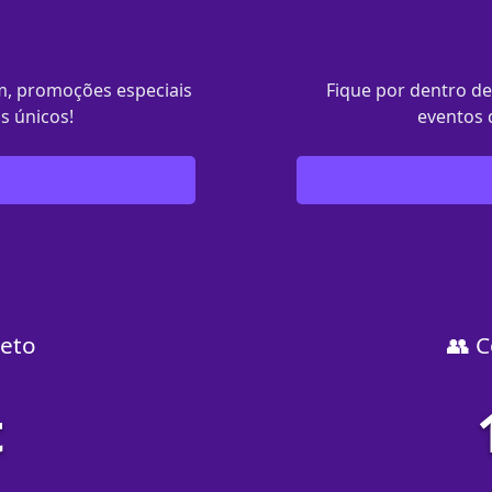
m, promoções especiais
Fique por dentro d
s únicos!
eventos 
reto
👥 
t