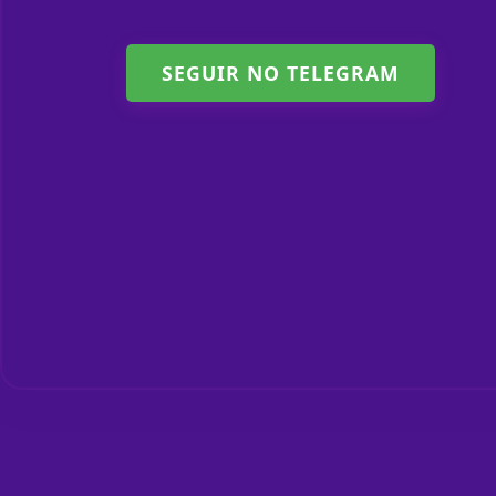
SEGUIR NO TELEGRAM