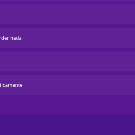
erder nada
a
aticamente