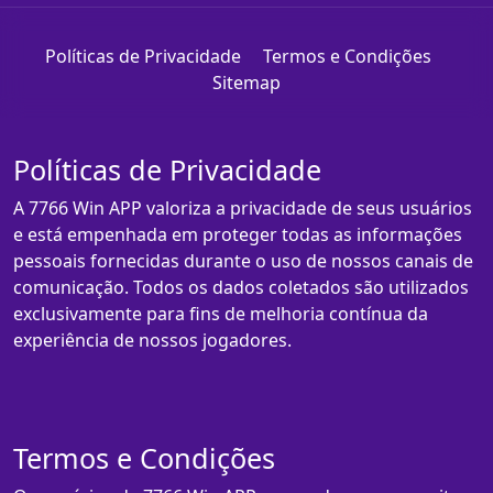
Políticas de Privacidade
Termos e Condições
Sitemap
Políticas de Privacidade
A 7766 Win APP valoriza a privacidade de seus usuários
e está empenhada em proteger todas as informações
pessoais fornecidas durante o uso de nossos canais de
comunicação. Todos os dados coletados são utilizados
exclusivamente para fins de melhoria contínua da
experiência de nossos jogadores.
Termos e Condições