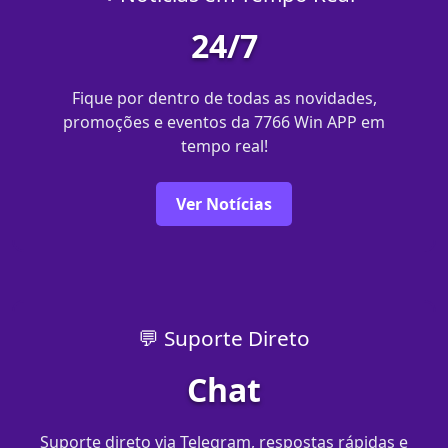
24/7
Fique por dentro de todas as novidades,
promoções e eventos da 7766 Win APP em
tempo real!
Ver Notícias
💬 Suporte Direto
Chat
Suporte direto via Telegram, respostas rápidas e