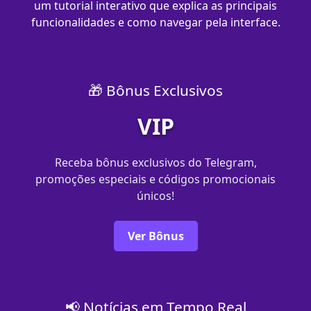
um tutorial interativo que explica as principais
funcionalidades e como navegar pela interface.
🎁 Bônus Exclusivos
VIP
Receba bônus exclusivos do Telegram,
promoções especiais e códigos promocionais
únicos!
Ver Bônus
📢 Notícias em Tempo Real