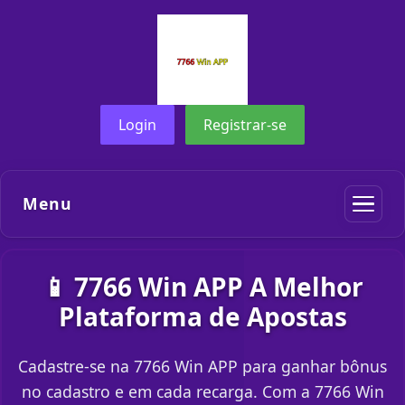
Login
Registrar-se
Menu
📱 7766 Win APP A Melhor
Plataforma de Apostas
Cadastre-se na 7766 Win APP para ganhar bônus
no cadastro e em cada recarga. Com a 7766 Win