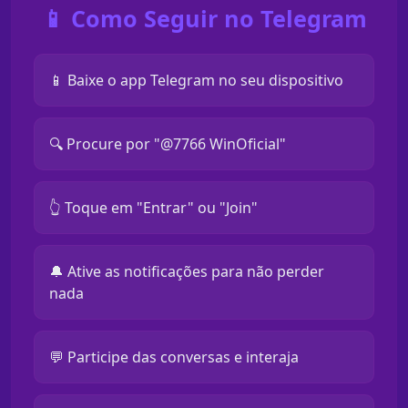
📱 Como Seguir no Telegram
📱 Baixe o app Telegram no seu dispositivo
🔍 Procure por "@7766 WinOficial"
👆 Toque em "Entrar" ou "Join"
🔔 Ative as notificações para não perder
nada
💬 Participe das conversas e interaja