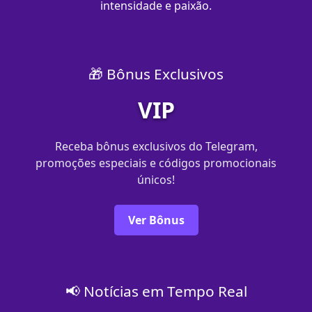
intensidade e paixão.
🎁 Bônus Exclusivos
VIP
Receba bônus exclusivos do Telegram,
promoções especiais e códigos promocionais
únicos!
Ver Bônus
📢 Notícias em Tempo Real