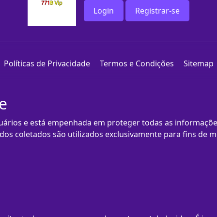
Login
Registrar-se
Políticas de Privacidade
Termos e Condições
Sitemap
de
usuários e está empenhada em proteger todas as informaçõe
os coletados são utilizados exclusivamente para fins de m