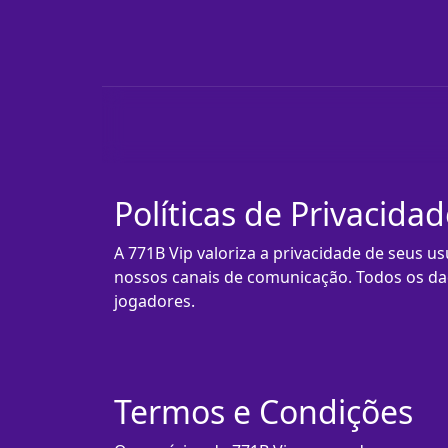
Políticas de Privacida
A 771B Vip valoriza a privacidade de seus 
nossos canais de comunicação. Todos os dad
jogadores.
Termos e Condições