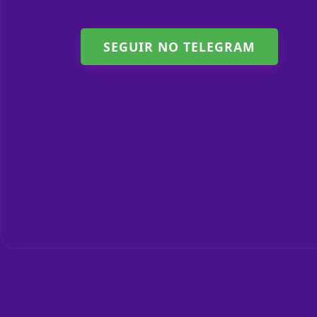
SEGUIR NO TELEGRAM