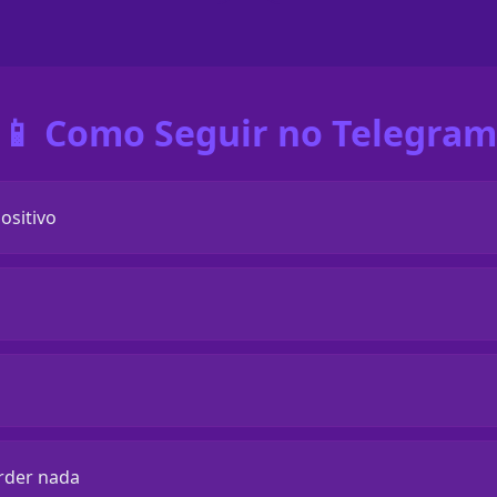
📱 Como Seguir no Telegram
ositivo
erder nada