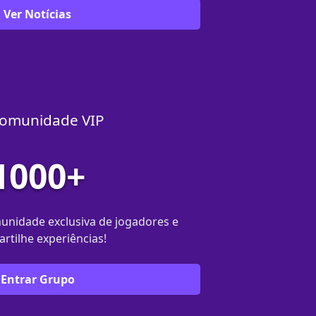
Ver Notícias
Comunidade VIP
1000+
unidade exclusiva de jogadores e
rtilhe experiências!
Entrar Grupo