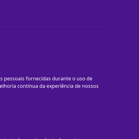
s pessoais fornecidas durante o uso de
elhoria contínua da experiência de nossos