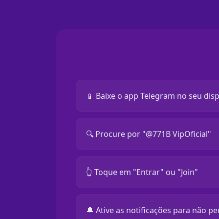
📱 Baixe o app Telegram no seu disp
🔍 Procure por "@771B VipOficial"
👆 Toque em "Entrar" ou "Join"
🔔 Ative as notificações para não p