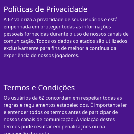
Políticas de Privacidade
A 6Z valoriza a privacidade de seus usuários e está
empenhada em proteger todas as informações
pessoais fornecidas durante o uso de nossos canais de
comunicação. Todos os dados coletados são utilizados
exclusivamente para fins de melhoria contínua da
experiência de nossos jogadores.
Termos e Condições
Os usuários da 6Z concordam em respeitar todas as
regras e regulamentos estabelecidos. É importante ler
e entender todos os termos antes de participar de
nossos canais de comunicação. A violação destes
termos pode resultar em penalizações ou na
suspensão da conta.