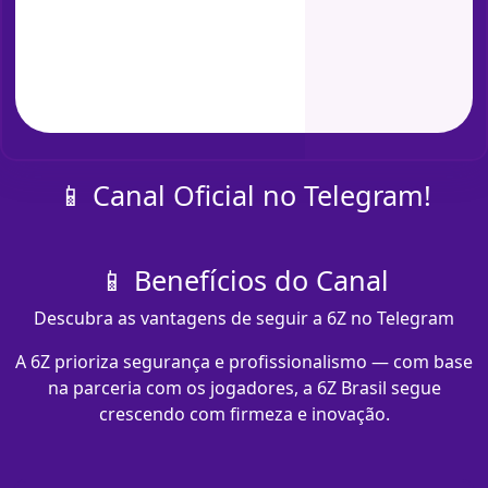
📱 Canal Oficial no Telegram!
📱 Benefícios do Canal
Descubra as vantagens de seguir a 6Z no Telegram
A 6Z prioriza segurança e profissionalismo — com base
na parceria com os jogadores, a 6Z Brasil segue
crescendo com firmeza e inovação.