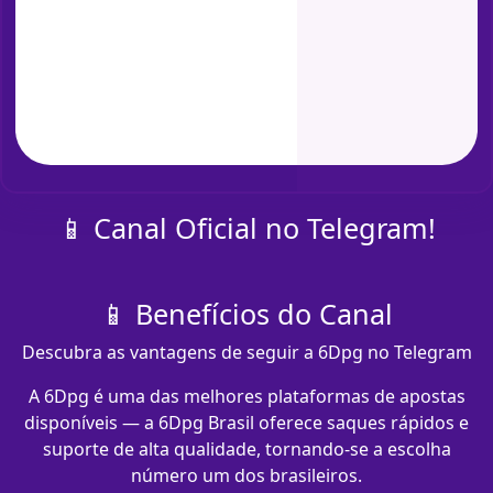
📱 Canal Oficial no Telegram!
📱 Benefícios do Canal
Descubra as vantagens de seguir a 6Dpg no Telegram
A 6Dpg é uma das melhores plataformas de apostas
disponíveis — a 6Dpg Brasil oferece saques rápidos e
suporte de alta qualidade, tornando-se a escolha
número um dos brasileiros.