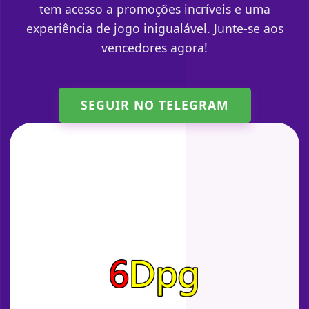
tem acesso a promoções incríveis e uma
experiência de jogo inigualável. Junte-se aos
vencedores agora!
SEGUIR NO TELEGRAM