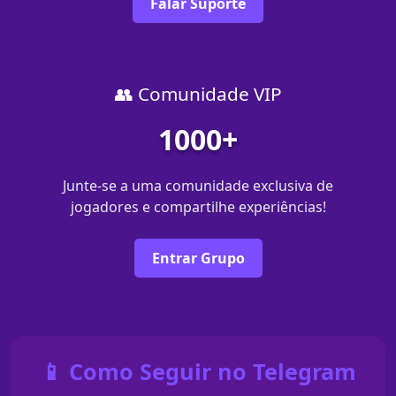
Falar Suporte
👥 Comunidade VIP
1000+
Junte-se a uma comunidade exclusiva de
jogadores e compartilhe experiências!
Entrar Grupo
📱 Como Seguir no Telegram