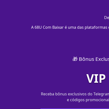
De
A 68U Com Baixar é uma das plataformas d
🎁 Bônus Exclu
VIP
Receba bônus exclusivos do Telegra
e códigos promocionai