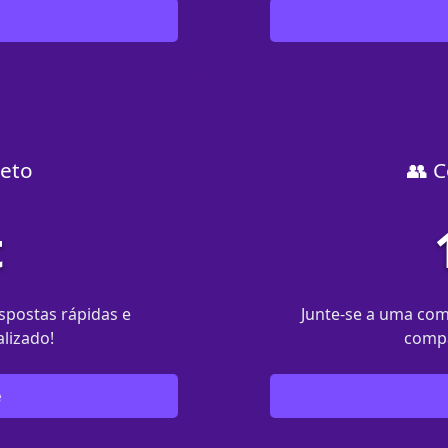
reto
👥 
t
espostas rápidas e
Junte-se a uma com
lizado!
compa
e