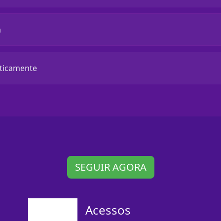
a
aticamente
SEGUIR AGORA
Acessos