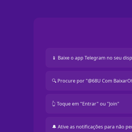
📱 Baixe o app Telegram no seu disp
🔍 Procure por "@68U Com BaixarOfi
👆 Toque em "Entrar" ou "Join"
🔔 Ative as notificações para não p