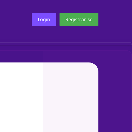
Login
Registrar-se