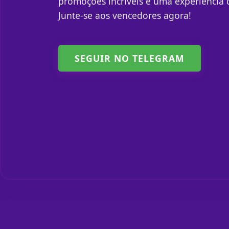
promoções incríveis e uma experiência d
Junte-se aos vencedores agora!
SEGUIR NO TELEGRAM