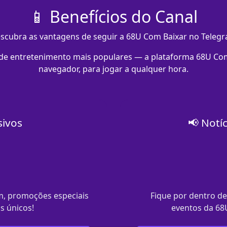
📱 Benefícios do Canal
scubra as vantagens de seguir a 68U Com Baixar no Teleg
e entretenimento mais populares — a plataforma 68U Com B
navegador, para jogar a qualquer hora.
sivos
📢 Notí
m, promoções especiais
Fique por dentro d
s únicos!
eventos da 68