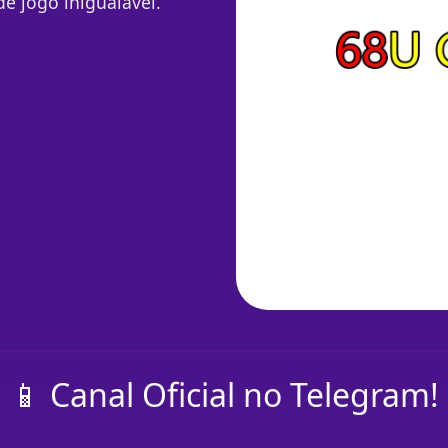
e jogo inigualável.
📱 Canal Oficial no Telegram!