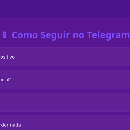
📱 Como Seguir no Telegram
ositivo
cial"
erder nada