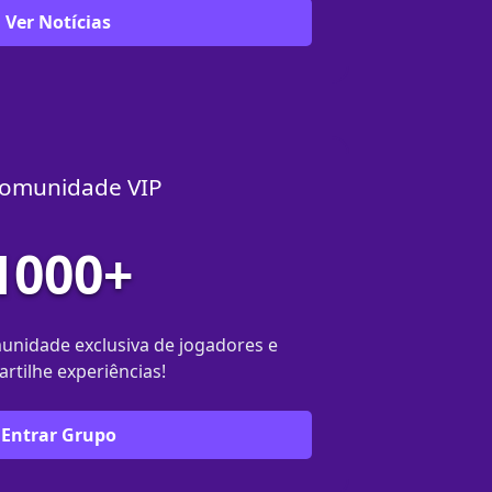
Ver Notícias
Comunidade VIP
1000+
unidade exclusiva de jogadores e
rtilhe experiências!
Entrar Grupo