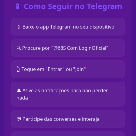
📱 Como Seguir no Telegram
📱 Baixe o app Telegram no seu dispositivo
🔍 Procure por "@68S Com LoginOficial"
👆 Toque em "Entrar" ou "Join"
🔔 Ative as notificações para não perder
nada
💬 Participe das conversas e interaja