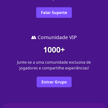
Falar Suporte
👥 Comunidade VIP
1000+
Junte-se a uma comunidade exclusiva de
jogadores e compartilhe experiências!
Entrar Grupo