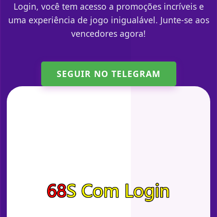
Login, você tem acesso a promoções incríveis e
uma experiência de jogo inigualável. Junte-se aos
vencedores agora!
SEGUIR NO TELEGRAM