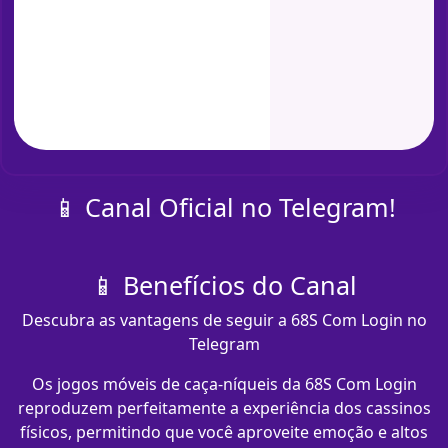
📱 Canal Oficial no Telegram!
📱 Benefícios do Canal
Descubra as vantagens de seguir a 68S Com Login no
Telegram
Os jogos móveis de caça-níqueis da 68S Com Login
reproduzem perfeitamente a experiência dos cassinos
físicos, permitindo que você aproveite emoção e altos