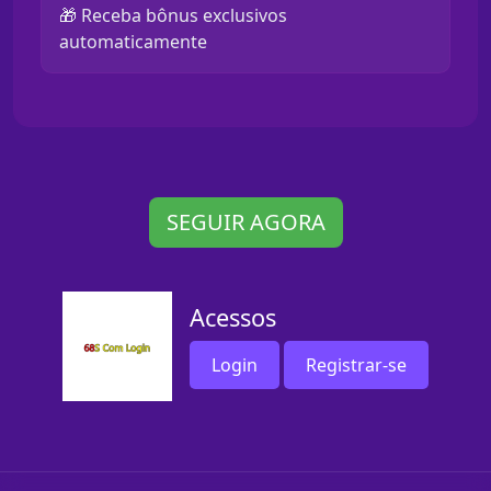
🎁 Receba bônus exclusivos
automaticamente
SEGUIR AGORA
Acessos
Login
Registrar-se