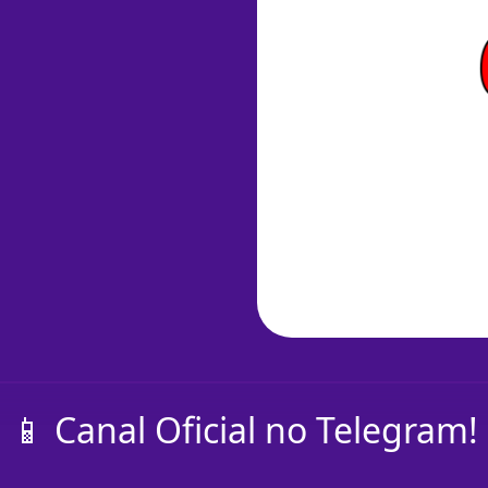
📱 Canal Oficial no Telegram!