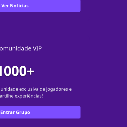
Ver Notícias
Comunidade VIP
1000+
unidade exclusiva de jogadores e
rtilhe experiências!
Entrar Grupo