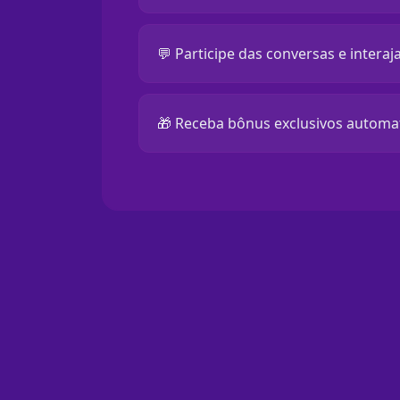
💬 Participe das conversas e interaj
🎁 Receba bônus exclusivos autom