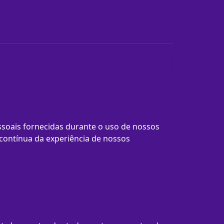
ssoais fornecidas durante o uso de nossos
 contínua da experiência de nossos