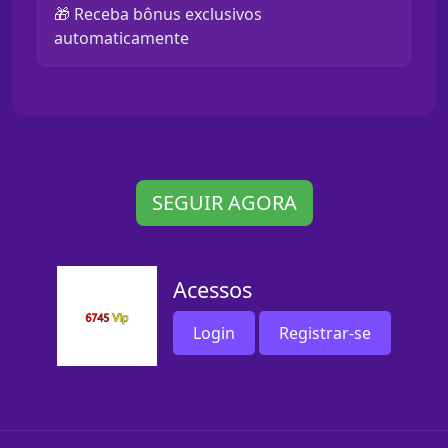
🎁 Receba bônus exclusivos
automaticamente
SEGUIR AGORA
Acessos
Login
Registrar-se