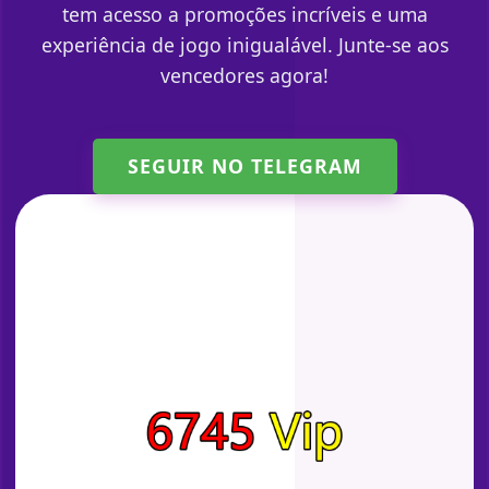
tem acesso a promoções incríveis e uma
experiência de jogo inigualável. Junte-se aos
vencedores agora!
SEGUIR NO TELEGRAM