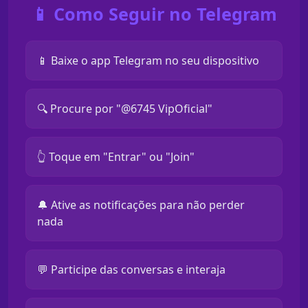
📱 Como Seguir no Telegram
📱 Baixe o app Telegram no seu dispositivo
🔍 Procure por "@6745 VipOficial"
👆 Toque em "Entrar" ou "Join"
🔔 Ative as notificações para não perder
nada
💬 Participe das conversas e interaja