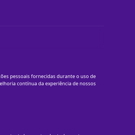
ões pessoais fornecidas durante o uso de
elhoria contínua da experiência de nossos