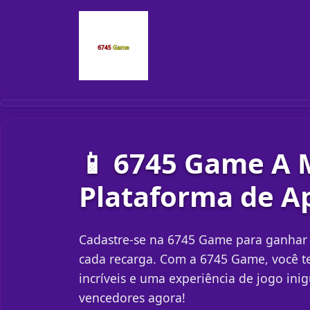
📱 6745 Game A 
Plataforma de A
Cadastre-se na 6745 Game para ganhar
cada recarga. Com a 6745 Game, você 
incríveis e uma experiência de jogo inig
vencedores agora!