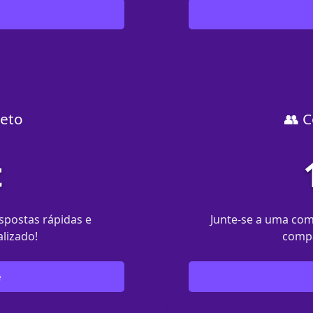
reto
👥 
t
espostas rápidas e
Junte-se a uma com
lizado!
compa
e