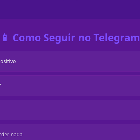
📱 Como Seguir no Telegram
ositivo
"
erder nada