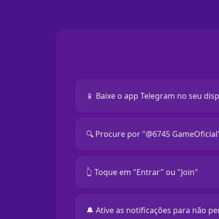
📱 Baixe o app Telegram no seu disp
🔍 Procure por "@6745 GameOficial
👆 Toque em "Entrar" ou "Join"
🔔 Ative as notificações para não p