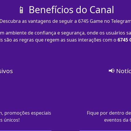
📱 Benefícios do Canal
Descubra as vantagens de seguir a 6745 Game no Telegra
um ambiente de confiança e segurança, onde os usuários s
is são as regras que regem as suas interações com o
6745
sivos
📢 Notí
m, promoções especiais
Fique por dentro d
s únicos!
eventos da 