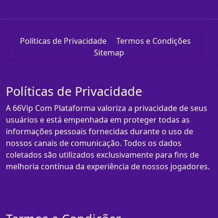
Políticas de Privacidade
Termos e Condições
Sitemap
Políticas de Privacidade
A 66Vip Com Plataforma valoriza a privacidade de seus
usuários e está empenhada em proteger todas as
informações pessoais fornecidas durante o uso de
nossos canais de comunicação. Todos os dados
coletados são utilizados exclusivamente para fins de
melhoria contínua da experiência de nossos jogadores.