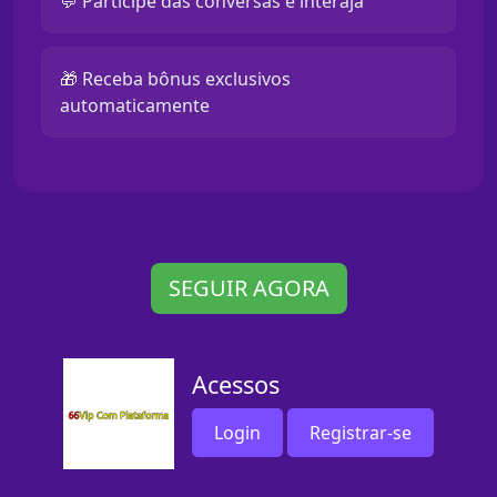
💬 Participe das conversas e interaja
🎁 Receba bônus exclusivos
automaticamente
SEGUIR AGORA
Acessos
Login
Registrar-se