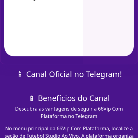
📱 Canal Oficial no Telegram!
📱 Benefícios do Canal
Descubra as vantagens de seguir a 66Vip Com
Plataforma no Telegram
No menu principal da 66Vip Com Plataforma, localize a
seção de Futebol Studio Ao Vivo. A plataforma organiza