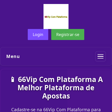
Login
Registrar-se
Menu
📱 66Vip Com Plataforma A
Melhor Plataforma de
Apostas
Cadastre-se na 66Vip Com Plataforma para