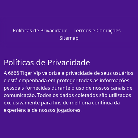
Políticas de Privacidade
Termos e Condições
Sitemap
Políticas de Privacidade
A 6666 Tiger Vip valoriza a privacidade de seus usuários
e está empenhada em proteger todas as informações
pessoais fornecidas durante o uso de nossos canais de
comunicação. Todos os dados coletados são utilizados
exclusivamente para fins de melhoria contínua da
experiência de nossos jogadores.