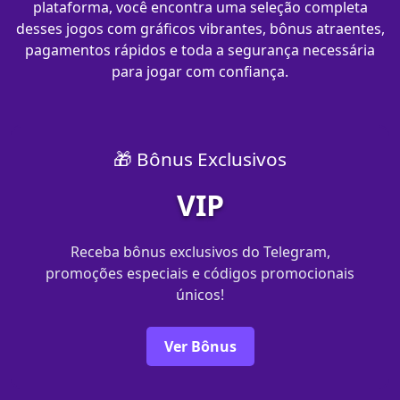
plataforma, você encontra uma seleção completa
desses jogos com gráficos vibrantes, bônus atraentes,
pagamentos rápidos e toda a segurança necessária
para jogar com confiança.
🎁 Bônus Exclusivos
VIP
Receba bônus exclusivos do Telegram,
promoções especiais e códigos promocionais
únicos!
Ver Bônus