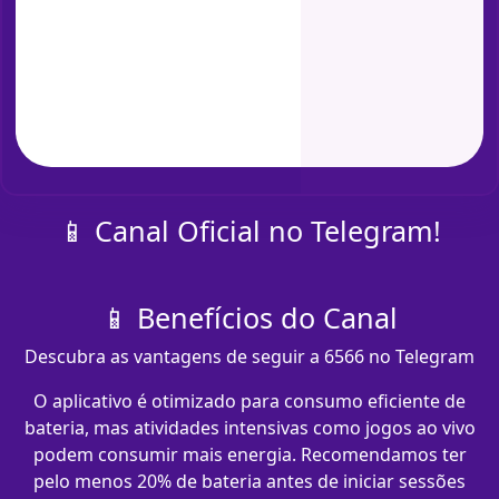
📱 Canal Oficial no Telegram!
📱 Benefícios do Canal
Descubra as vantagens de seguir a 6566 no Telegram
O aplicativo é otimizado para consumo eficiente de
bateria, mas atividades intensivas como jogos ao vivo
podem consumir mais energia. Recomendamos ter
pelo menos 20% de bateria antes de iniciar sessões