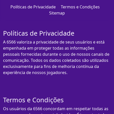
Políticas de Privacidade
Termos e Condições
Sitemap
Políticas de Privacidade
A 6566 valoriza a privacidade de seus usuários e está
empenhada em proteger todas as informações
pessoais fornecidas durante o uso de nossos canais de
comunicação. Todos os dados coletados são utilizados
exclusivamente para fins de melhoria contínua da
experiência de nossos jogadores.
Termos e Condições
Os usuários da 6566 concordam em respeitar todas as