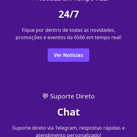
24/7
Fique por dentro de todas as novidades,
promoções e eventos da 6566 em tempo real!
Ver Notícias
💬 Suporte Direto
Chat
Suporte direto via Telegram, respostas rápidas e
atendimento personalizado!