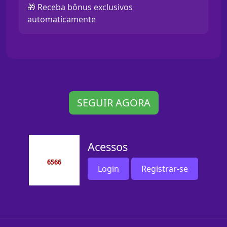
🎁 Receba bônus exclusivos
automaticamente
SEGUIR AGORA
Acessos
Login
Registrar-se