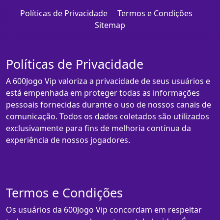
Políticas de Privacidade
Termos e Condições
Sitemap
Políticas de Privacidade
A 600Jogo Vip valoriza a privacidade de seus usuários e
está empenhada em proteger todas as informações
pessoais fornecidas durante o uso de nossos canais de
comunicação. Todos os dados coletados são utilizados
exclusivamente para fins de melhoria contínua da
experiência de nossos jogadores.
Termos e Condições
Os usuários da 600Jogo Vip concordam em respeitar