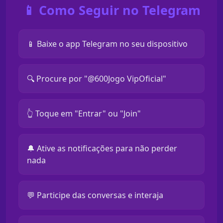
📱 Como Seguir no Telegram
📱 Baixe o app Telegram no seu dispositivo
🔍 Procure por "@600Jogo VipOficial"
👆 Toque em "Entrar" ou "Join"
🔔 Ative as notificações para não perder
nada
💬 Participe das conversas e interaja