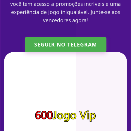
você tem acesso a promoções incríveis e uma
experiência de jogo inigualável. Junte-se aos
vencedores agora!
SEGUIR NO TELEGRAM