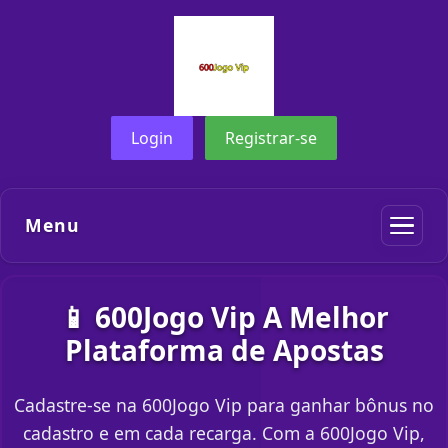
Login
Registrar-se
Menu
📱 600Jogo Vip A Melhor
Plataforma de Apostas
Cadastre-se na 600Jogo Vip para ganhar bônus no
cadastro e em cada recarga. Com a 600Jogo Vip,