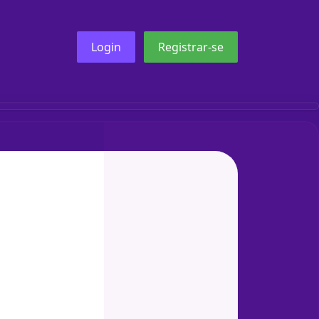
Login
Registrar-se