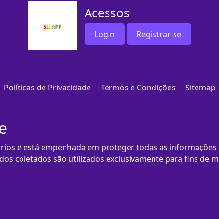
Acessos
Login
Registrar-se
Políticas de Privacidade
Termos e Condições
Sitemap
de
suários e está empenhada em proteger todas as informações
os coletados são utilizados exclusivamente para fins de m