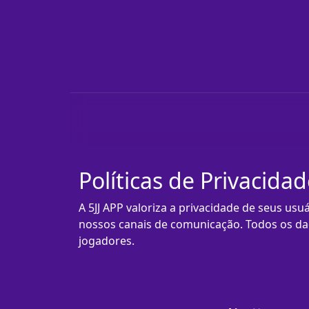
Políticas de Privacida
A 5JJ APP valoriza a privacidade de seus u
nossos canais de comunicação. Todos os dad
jogadores.