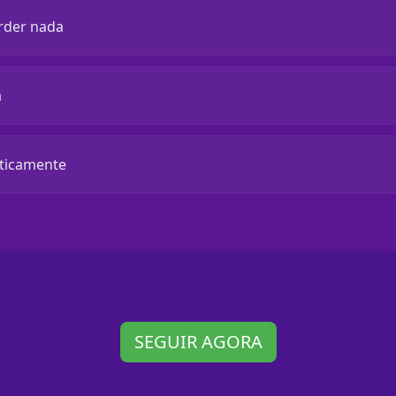
erder nada
a
aticamente
SEGUIR AGORA