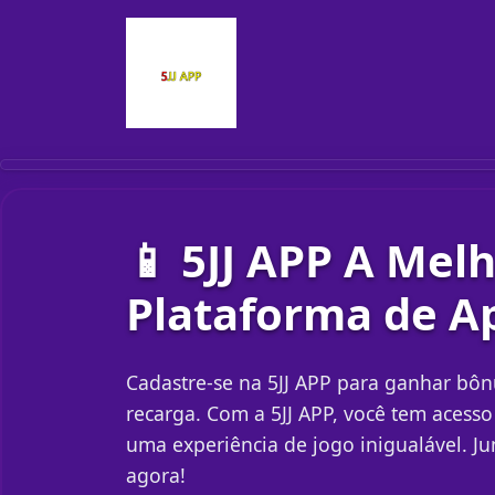
📱 5JJ APP A Mel
Plataforma de A
Cadastre-se na 5JJ APP para ganhar bôn
recarga. Com a 5JJ APP, você tem acesso
uma experiência de jogo inigualável. J
agora!