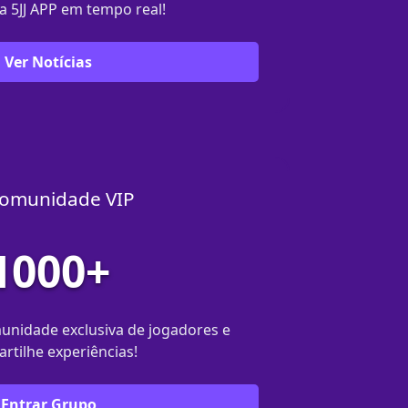
a 5JJ APP em tempo real!
Ver Notícias
Comunidade VIP
1000+
unidade exclusiva de jogadores e
rtilhe experiências!
Entrar Grupo