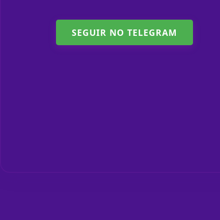
SEGUIR NO TELEGRAM