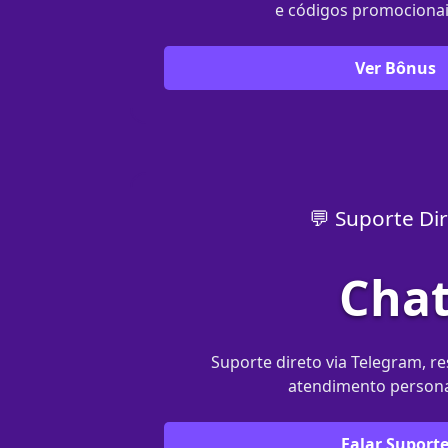
e códigos promocionai
Ver Bônus
💬 Suporte Di
Cha
Suporte direto via Telegram, r
atendimento persona
Falar Suport