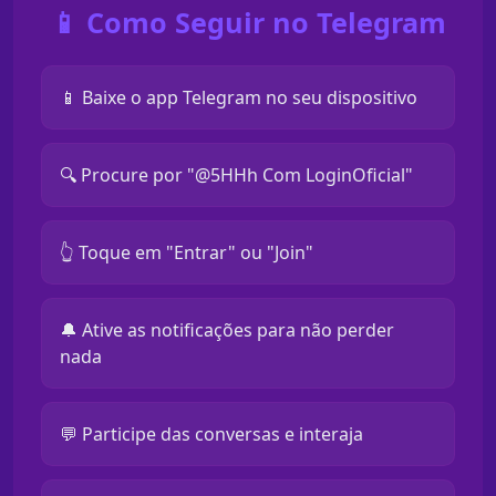
📱 Como Seguir no Telegram
📱 Baixe o app Telegram no seu dispositivo
🔍 Procure por "@5HHh Com LoginOficial"
👆 Toque em "Entrar" ou "Join"
🔔 Ative as notificações para não perder
nada
💬 Participe das conversas e interaja