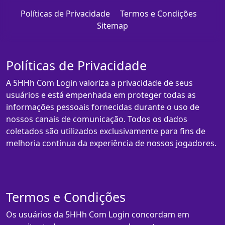
Políticas de Privacidade
Termos e Condições
Sitemap
Políticas de Privacidade
A 5HHh Com Login valoriza a privacidade de seus
usuários e está empenhada em proteger todas as
informações pessoais fornecidas durante o uso de
nossos canais de comunicação. Todos os dados
coletados são utilizados exclusivamente para fins de
melhoria contínua da experiência de nossos jogadores.
Termos e Condições
Os usuários da 5HHh Com Login concordam em