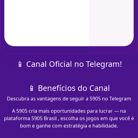
📱 Canal Oficial no Telegram!
📱 Benefícios do Canal
Descubra as vantagens de seguir a 5905 no Telegram
A 5905 cria mais oportunidades para lucrar — na
plataforma 5905 Brasil , escolha os jogos em que você é
bom e ganhe com estratégia e habilidade.