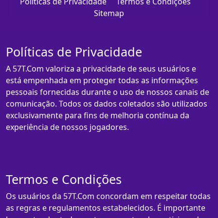
Políticas de Privacidade
Termos e Condições
Sitemap
Políticas de Privacidade
A 57T.Com valoriza a privacidade de seus usuários e
está empenhada em proteger todas as informações
pessoais fornecidas durante o uso de nossos canais de
comunicação. Todos os dados coletados são utilizados
exclusivamente para fins de melhoria contínua da
experiência de nossos jogadores.
Termos e Condições
Os usuários da 57T.Com concordam em respeitar todas
as regras e regulamentos estabelecidos. É importante