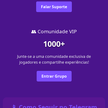
Falar Suporte
👥 Comunidade VIP
1000+
Junte-se a uma comunidade exclusiva de
jogadores e compartilhe experiências!
Entrar Grupo
📱 Como Seguir no Telegram