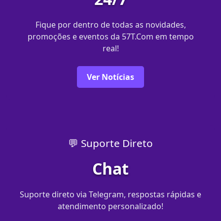
Fique por dentro de todas as novidades,
promoções e eventos da 57T.Com em tempo
real!
Ver Notícias
💬 Suporte Direto
Chat
Suporte direto via Telegram, respostas rápidas e
atendimento personalizado!