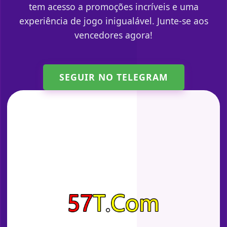
tem acesso a promoções incríveis e uma
experiência de jogo inigualável. Junte-se aos
vencedores agora!
SEGUIR NO TELEGRAM