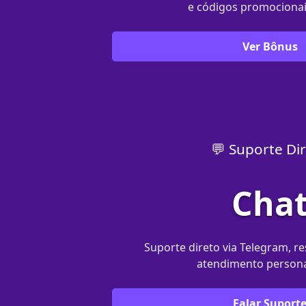
e códigos promocionai
Ver Bônus
💬 Suporte Di
Cha
Suporte direto via Telegram, r
atendimento persona
Falar Suport