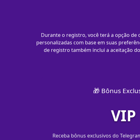
Durante o registro, você terá a opção de 
personalizadas com base em suas preferênc
de registro também inclui a aceitação d
🎁 Bônus Exclu
VIP
Receba bônus exclusivos do Telegra