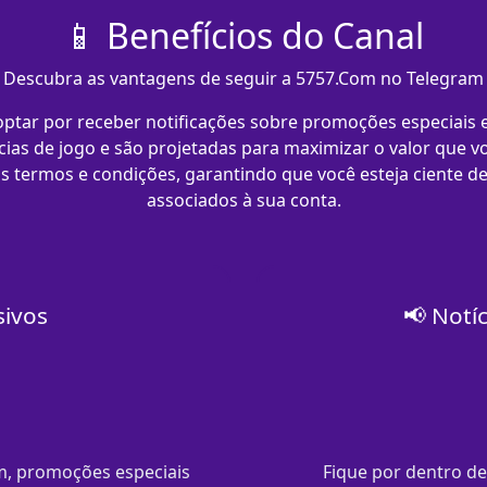
📱 Benefícios do Canal
Descubra as vantagens de seguir a 5757.Com no Telegram
optar por receber notificações sobre promoções especiais e 
ias de jogo e são projetadas para maximizar o valor que v
os termos e condições, garantindo que você esteja ciente de
associados à sua conta.
sivos
📢 Notí
m, promoções especiais
Fique por dentro d