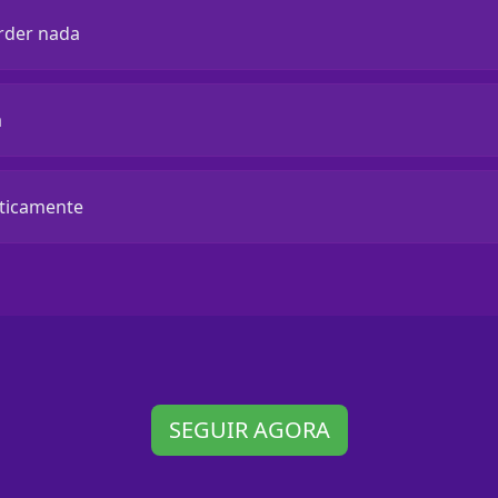
erder nada
a
aticamente
SEGUIR AGORA