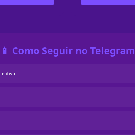
📱 Como Seguir no Telegram
ositivo