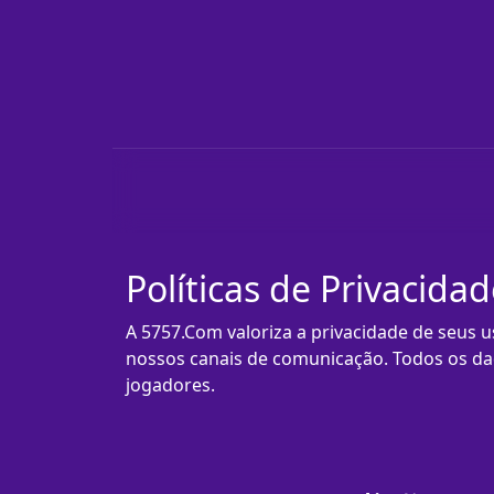
Políticas de Privacida
A 5757.Com valoriza a privacidade de seus 
nossos canais de comunicação. Todos os dad
jogadores.