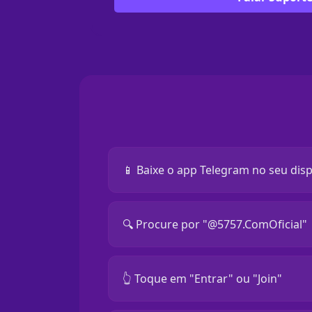
📱 Baixe o app Telegram no seu disp
🔍 Procure por "@5757.ComOficial"
👆 Toque em "Entrar" ou "Join"