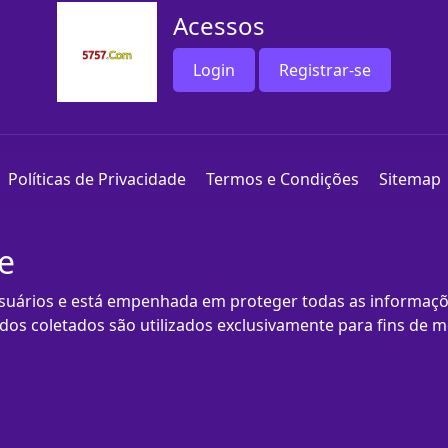
Acessos
Login
Registrar-se
Políticas de Privacidade
Termos e Condições
Sitemap
de
usuários e está empenhada em proteger todas as informaçõ
os coletados são utilizados exclusivamente para fins de m