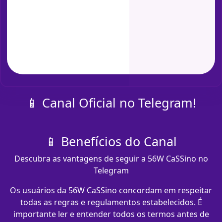
📱 Canal Oficial no Telegram!
📱 Benefícios do Canal
Descubra as vantagens de seguir a 56W CaSSino no
Telegram
Os usuários da 56W CaSSino concordam em respeitar
todas as regras e regulamentos estabelecidos. É
importante ler e entender todos os termos antes de