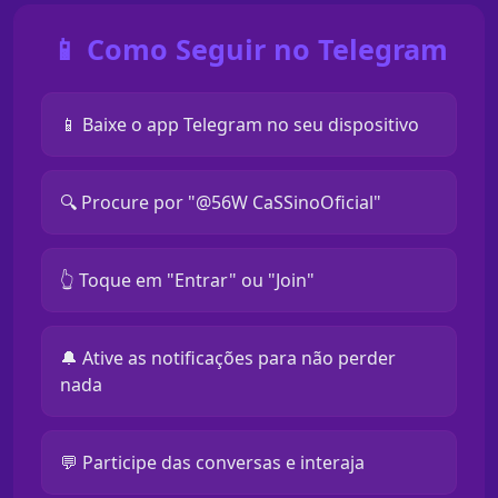
📱 Como Seguir no Telegram
📱 Baixe o app Telegram no seu dispositivo
🔍 Procure por "@56W CaSSinoOficial"
👆 Toque em "Entrar" ou "Join"
🔔 Ative as notificações para não perder
nada
💬 Participe das conversas e interaja