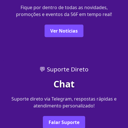
Fique por dentro de todas as novidades,
promoções e eventos da 56F em tempo real!
Ver Notícias
💬 Suporte Direto
Chat
Suporte direto via Telegram, respostas rápidas e
atendimento personalizado!
Falar Suporte