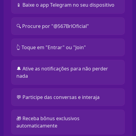
📱 Baixe o app Telegram no seu dispositivo
🔍 Procure por "@567BrlOficial"
👆 Toque em "Entrar" ou "Join"
🔔 Ative as notificações para não perder
nada
💬 Participe das conversas e interaja
🎁 Receba bônus exclusivos
automaticamente