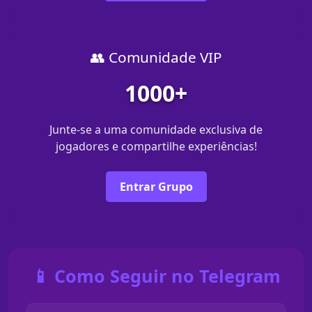
👥 Comunidade VIP
1000+
Junte-se a uma comunidade exclusiva de
jogadores e compartilhe experiências!
Entrar Grupo
📱 Como Seguir no Telegram