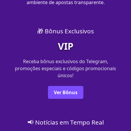
ambiente de apostas transparente.
🎁 Bônus Exclusivos
VIP
Receba bônus exclusivos do Telegram,
promoções especiais e códigos promocionais
únicos!
Ver Bônus
📢 Notícias em Tempo Real