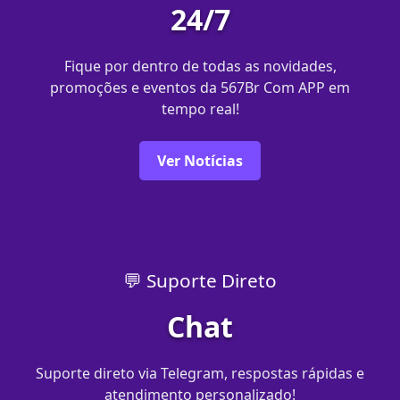
24/7
Fique por dentro de todas as novidades,
promoções e eventos da 567Br Com APP em
tempo real!
Ver Notícias
💬 Suporte Direto
Chat
Suporte direto via Telegram, respostas rápidas e
atendimento personalizado!