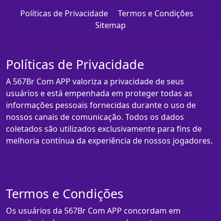
Políticas de Privacidade
Termos e Condições
Sitemap
Políticas de Privacidade
A 567Br Com APP valoriza a privacidade de seus
usuários e está empenhada em proteger todas as
informações pessoais fornecidas durante o uso de
nossos canais de comunicação. Todos os dados
coletados são utilizados exclusivamente para fins de
melhoria contínua da experiência de nossos jogadores.
Termos e Condições
Os usuários da 567Br Com APP concordam em