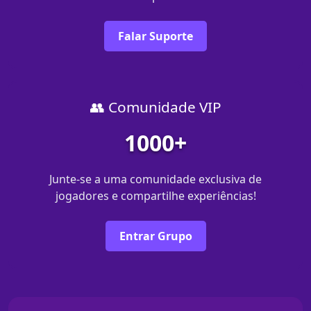
Falar Suporte
👥 Comunidade VIP
1000+
Junte-se a uma comunidade exclusiva de
jogadores e compartilhe experiências!
Entrar Grupo