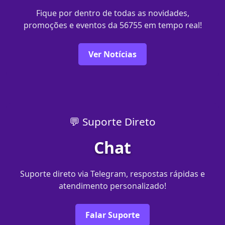
Fique por dentro de todas as novidades,
promoções e eventos da 56755 em tempo real!
Ver Notícias
💬 Suporte Direto
Chat
Suporte direto via Telegram, respostas rápidas e
atendimento personalizado!
Falar Suporte