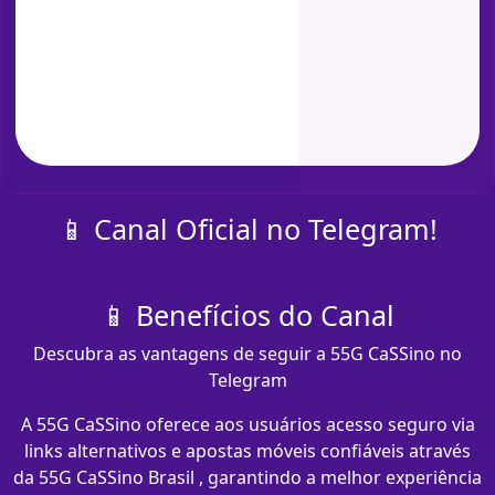
📱 Canal Oficial no Telegram!
📱 Benefícios do Canal
Descubra as vantagens de seguir a 55G CaSSino no
Telegram
A 55G CaSSino oferece aos usuários acesso seguro via
links alternativos e apostas móveis confiáveis através
da 55G CaSSino Brasil , garantindo a melhor experiência