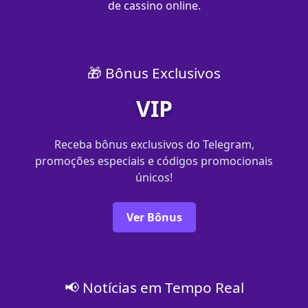
de cassino online.
🎁 Bônus Exclusivos
VIP
Receba bônus exclusivos do Telegram,
promoções especiais e códigos promocionais
únicos!
Ver Bônus
📢 Notícias em Tempo Real